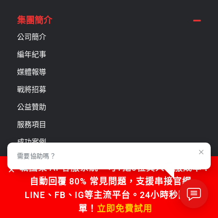
集團簡介
公司簡介
編年紀事
媒體報導
戰將招募
公益贊助
服務項目
成功案例
需要協助嗎？
合作夥伴
戰國策 AI 客服系統，可1抵5位真人客服成本！
廣告連結
自動回覆 80% 常見問題，支援串接官網、
LINE、FB、IG等主流平台。24小時秒回不漏
戰國策戰勝學院
單！
立即免費試用