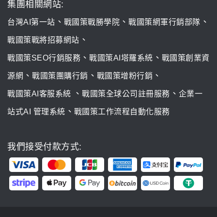
集團相關網站:
、
、
、
台灣AI第一站
戰國策戰勝學院
戰國策網軍行銷部隊
、
戰國策戰將招募網站
、
、
戰國策SEO行銷服務
戰國策AI塔羅系統
戰國策創業資
、
、
、
源網
戰國策團購行銷
戰國策增粉行銷
、
、
戰國策AI客服系統
戰國策全球公司註冊服務
企業一
、
站式AI 管理系統
戰國策工作流程自動化服務
我們接受付款方式: