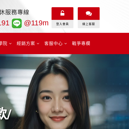
無休服務專線
191
@119m
登入會員
線上客服
學院
經銷方案
客服中心
戰爭專欄
款/