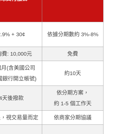
2.9% + 30¢
依據分期數約 3%-8%
費: 10,000元
免費
個月(含美國公司
約10天
國銀行開立帳號)
依分期方案，
4天後撥款
約 1-5 個工作天
限，視交易量而定
依商家分期協議