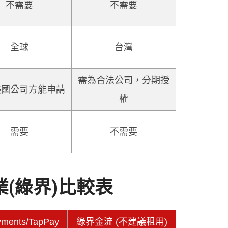
不需要
不需要
全球
台灣
需為合法公司，分期授
美國公司方能申請
權
需要
不需要
(綠界)比較表
yments/TapPay
綠界金流 (不建議租用)