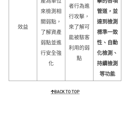
產為單位
擊的各項
者行為進
來檢測相
管道，並
行攻擊，
關弱點，
達到檢測
效益
來了解可
了解資產
標準一致
能被駭客
弱點並進
性、自動
利用的弱
行安全強
化檢測、
點
化
持續檢測
等功能
BACK TO TOP