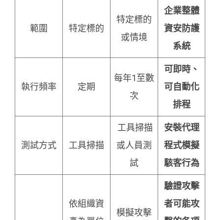
企業整體
特定標的
範圍
特定標的
資安防護
或情境
系統
可即時、
每年1至數
執行頻率
定期
可自動化
次
排程
工具掃描
安裝代理
測試方式
工具掃描
或人員測
程式模擬
試
駭客行為
驗證攻擊
依組織資
者可能攻
模擬攻擊