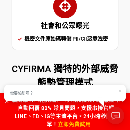
社會和公眾曝光
機密文件原始碼轉儲 PII/CII惡意洩密
CYFIRMA 獨特的外部威脅
態勢管理模式
需要協助嗎？
用於管理網絡威脅和風險的統一平台上的情報視
戰國策 AI 客服系統，可1抵5位真人客服成本！
圖
自動回覆 80% 常見問題，支援串接官網、
LINE、FB、IG等主流平台。24小時秒回不漏
單！
立即免費試用