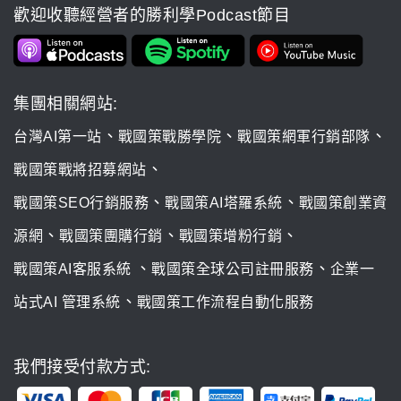
歡迎收聽經營者的勝利學Podcast節目
集團相關網站:
、
、
、
台灣AI第一站
戰國策戰勝學院
戰國策網軍行銷部隊
、
戰國策戰將招募網站
、
、
戰國策SEO行銷服務
戰國策AI塔羅系統
戰國策創業資
、
、
、
源網
戰國策團購行銷
戰國策增粉行銷
、
、
戰國策AI客服系統
戰國策全球公司註冊服務
企業一
、
站式AI 管理系統
戰國策工作流程自動化服務
我們接受付款方式: