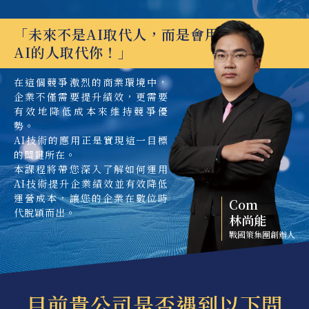
「未來不是AI取代人，而是會用
AI的人取代你！」
在這個競爭激烈的商業環境中，
企業不僅需要提升績效，更需要
有效地降低成本來維持競爭優
勢。
AI技術的應用正是實現這一目標
的關鍵所在。
本課程將帶您深入了解如何運用
AI技術提升企業績效並有效降低
運營成本，讓您的企業在數位時
Com
代脫穎而出。
林尚能
戰國策集團創辦人
目前貴公司是否遇到以下問