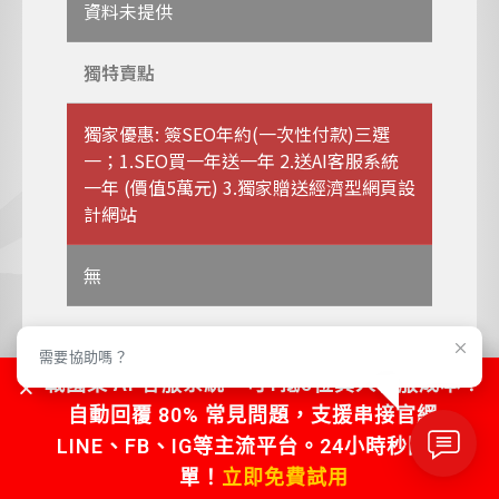
資料未提供
獨特賣點
獨家優惠: 簽SEO年約(一次性付款)三選
一；1.SEO買一年送一年 2.送AI客服系統
一年 (價值5萬元) 3.獨家贈送經濟型網頁設
計網站
無
獨家服務
需要協助嗎？
戰國策 AI 客服系統，可1抵5位真人客服成本！
關鍵字保證在第一頁及被AI系統引用，保
自動回覆 80% 常見問題，支援串接官網、
證登上搜尋引擎第一頁及保證在
LINE、FB、IG等主流平台。24小時秒回不漏
ChatGPT、Gemini、Perplexity(其中一
種生成式)AI引用 ， 讓SEO預算效益最大
單！
立即免費試用