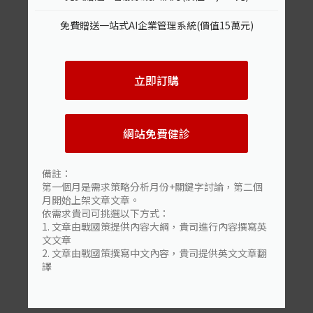
免費贈送一站式AI企業管理系統(價值15萬元)
立即訂購
網站免費健診
備註：
第一個月是需求策略分析月份+關鍵字討論，第二個
月開始上架文章文章。
依需求貴司可挑選以下方式：
1. 文章由戰國策提供內容大綱，貴司進行內容撰寫英
文文章
2. 文章由戰國策撰寫中文內容，貴司提供英文文章翻
譯