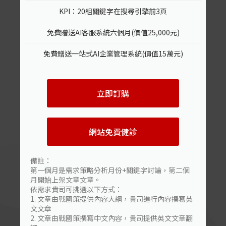
KPI：20組關鍵字在搜尋引擎前3頁
免費贈送AI客服系統六個月(價值25,000元)
免費贈送一站式AI企業管理系統(價值15萬元)
立即訂購
網站免費健診
備註：
第一個月是需求策略分析月份+關鍵字討論，第二個
月開始上架文章文章。
依需求貴司可挑選以下方式：
1. 文章由戰國策提供內容大綱，貴司進行內容撰寫英
文文章
2. 文章由戰國策撰寫中文內容，貴司提供英文文章翻