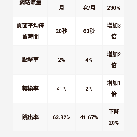
網站流量
月
次/月
230%
頁面平均停
增加3
20秒
60秒
留時間
倍
增加2
點擊率
2%
4%
倍
增加1
轉換率
<1%
2%
倍
下降
跳出率
63.32%
41.67%
20%