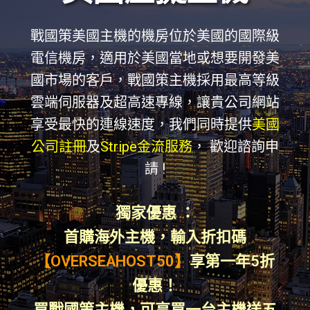
戰國策美國主機的機房位於美國的國際級
電信機房，適用於美國當地或想要開發美
國市場的客戶，戰國策主機採用最高等級
雲端伺服器及超高速專線，讓貴公司網站
享受最快的連線速度，我們同時提供
美國
公司註冊
及
Stripe金流服務
， 歡迎諮詢申
請 !
獨家優惠 ：
首購海外主機，輸入折扣碼
【OVERSEAHOST50】
享第一年5折
優惠！
買戰國策主機，可享買一台主機送五