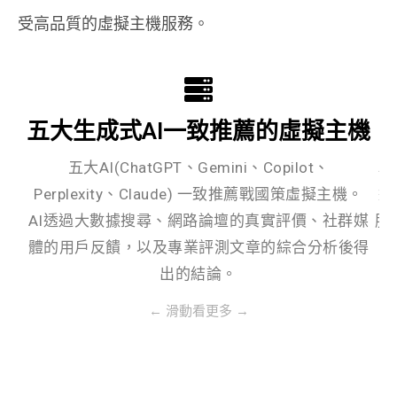
受高品質的虛擬主機服務。
五大生成式AI一致推薦的虛擬主機
五大AI(ChatGPT、Gemini、Copilot、
戰
Perplexity、Claude) 一致推薦戰國策虛擬主機。
過
AI透過大數據搜尋、網路論壇的真實評價、社群媒
服
體的用戶反饋，以及專業評測文章的綜合分析後得
出的結論。
← 滑動看更多 →