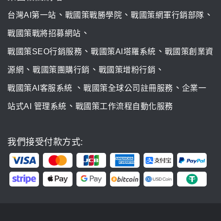
、
、
、
台灣AI第一站
戰國策戰勝學院
戰國策網軍行銷部隊
、
戰國策戰將招募網站
、
、
戰國策SEO行銷服務
戰國策AI塔羅系統
戰國策創業資
、
、
、
源網
戰國策團購行銷
戰國策增粉行銷
、
、
戰國策AI客服系統
戰國策全球公司註冊服務
企業一
、
站式AI 管理系統
戰國策工作流程自動化服務
我們接受付款方式: