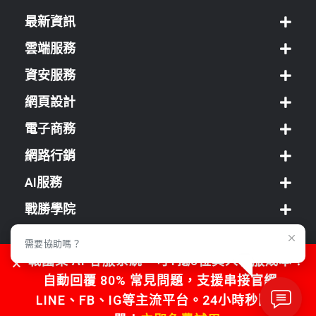
最新資訊
雲端服務
資安服務
網頁設計
電子商務
網路行銷
AI服務
戰勝學院
經銷方案
需要協助嗎？
戰國策 AI 客服系統，可1抵5位真人客服成本！
客服中心
自動回覆 80% 常見問題，支援串接官網、
LINE、FB、IG等主流平台。24小時秒回不漏