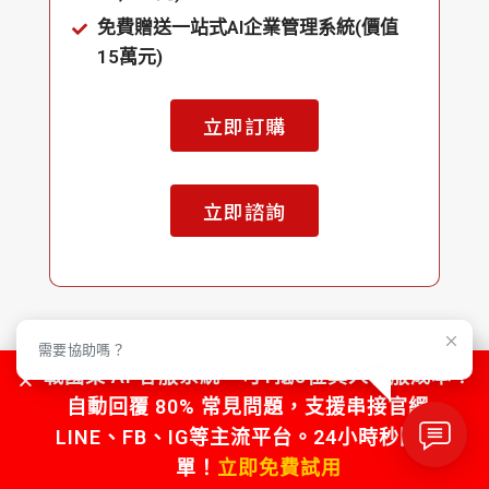
免費贈送一站式AI企業管理系統(價值
15萬元)
立即訂購
立即諮詢
需要協助嗎？
戰國策 AI 客服系統，可1抵5位真人客服成本！
自動回覆 80% 常見問題，支援串接官網、
所有方案均提供 7 天滿意保證，不滿
LINE、FB、IG等主流平台。24小時秒回不漏
意全額退款
單！
立即免費試用