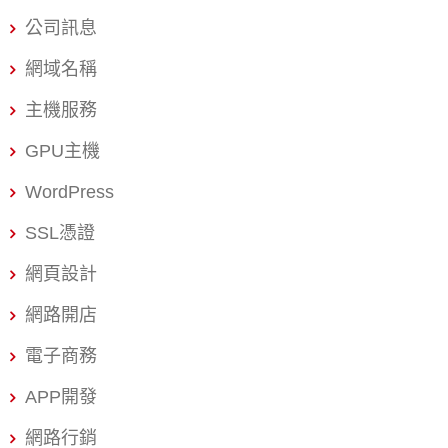
三個字看,卻沒注意後面跟的是 SXM5 還是 PCIe,結果同樣
公司訊息
的預算租到的效能差了三、四成。這兩個版本用的是同一
顆晶片,但封裝形式、功耗上限、以及最關鍵的卡間互連完
網域名稱
全是兩個世界。這篇把差異拆到底,並且用分散式訓練的通
主機服務
訊模式,講清楚 NVLink 到底在什麼時候值錢、什麼時候是
你付了錢也用不到的裝飾品。先給結論:互連規格的錢,只有
GPU主機
在卡與卡需要頻繁交換資料的時候才花得有意義,而你的工
WordPress
作負載話多話少,是可以量出來的;文末附上驗證指令,照著做,
十分鐘就能確認你租到的互連是不是真材實料。 封裝與供
SSL憑證
電:插卡與焊板的本質差異 PCIe 版就是大家熟悉的插卡:插
進標準伺服器的 PCIe 插槽,吃插槽加外接電源的供電,H100
網頁設計
PCIe 的 TDP 上限是 350W,散熱靠伺服器風道解決,好處是
網路開店
任何規格相容的機器都能裝,部署彈性最大。SXM5 版則是
一塊直接鎖在 HGX 基板上的運算模組,沒有插槽的供電與尺
電子商務
寸限制,TDP 直接開到 700W,搭配大面積散熱器或液冷冷板,
APP開發
時脈與持續輸出都比插卡版高一截。 功耗差一倍,效能自然
有感:同樣是 H100,SXM5 的 FP16 算力約 990
網路行銷