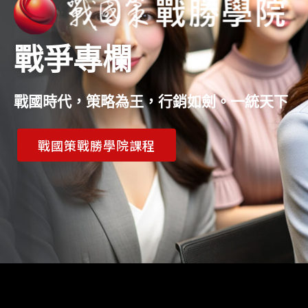
戰爭專欄
戰國時代，策略為王，行銷如劍。一統天下
戰國策戰勝學院課程