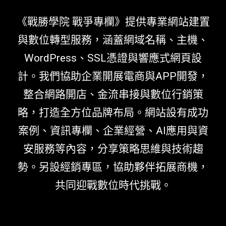
《戰勝學院 戰爭專欄》提供專業網站建置
與數位轉型服務，涵蓋網域名稱、主機、
WordPress、SSL憑證與響應式網頁設
計。我們協助企業開展電商與APP開發，
整合網路開店、金流串接與數位行銷策
略，打造全方位品牌布局。網站設有成功
案例、資訊專欄、企業經營、AI應用與資
安服務等內容，分享策略思維與技術趨
勢。另設經銷專區，協助夥伴拓展商機，
共同迎戰數位時代挑戰。