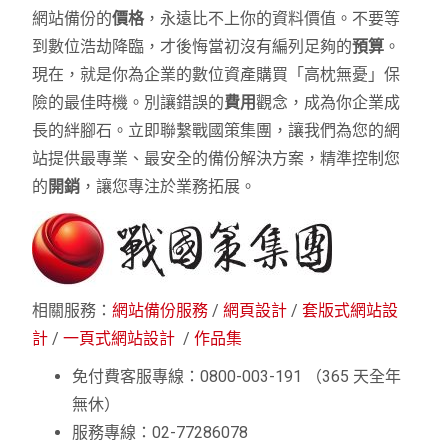
網站備份的
價格
，永遠比不上你的資料價值。不要等
到數位浩劫降臨，才後悔當初沒有編列足夠的
預算
。
現在，就是你為企業的數位資產購買「高枕無憂」保
險的最佳時機。別讓錯誤的
費用
觀念，成為你企業成
長的絆腳石。立即聯繫戰國策集團，讓我們為您的網
站提供最專業、最安全的備份解決方案，精準控制您
的
開銷
，讓您專注於業務拓展。
相關服務：
網站備份服務
/
網頁設計
/
套版式網站設
計
/
一頁式網站設計
/
作品集
免付費客服專線：0800-003-191 （365 天全年
無休）
服務專線：02-77286078