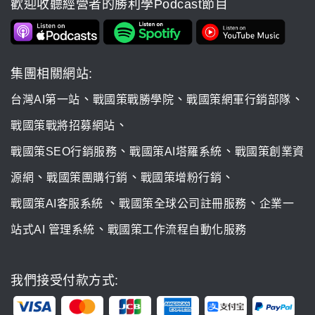
歡迎收聽經營者的勝利學Podcast節目
集團相關網站:
、
、
、
台灣AI第一站
戰國策戰勝學院
戰國策網軍行銷部隊
、
戰國策戰將招募網站
、
、
戰國策SEO行銷服務
戰國策AI塔羅系統
戰國策創業資
、
、
、
源網
戰國策團購行銷
戰國策增粉行銷
、
、
戰國策AI客服系統
戰國策全球公司註冊服務
企業一
、
站式AI 管理系統
戰國策工作流程自動化服務
我們接受付款方式: