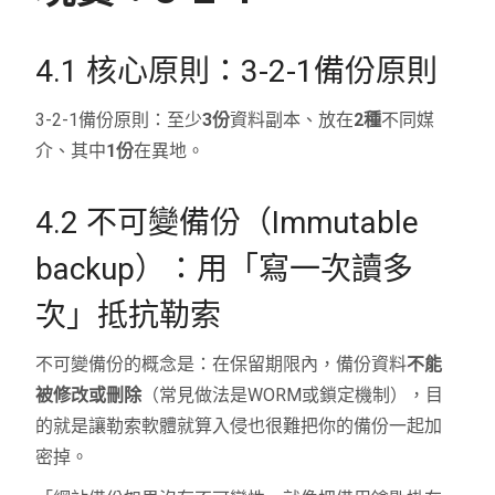
4.1 核心原則：3-2-1備份原則
3-2-1備份原則：至少
3份
資料副本、放在
2種
不同媒
介、其中
1份
在異地。
4.2 不可變備份（Immutable
backup）：用「寫一次讀多
次」抵抗勒索
不可變備份的概念是：在保留期限內，備份資料
不能
被修改或刪除
（常見做法是WORM或鎖定機制），目
的就是讓勒索軟體就算入侵也很難把你的備份一起加
密掉。