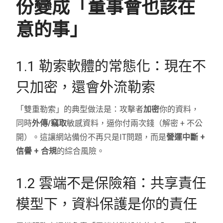
份變成「董事會也該在
意的事」
1.1 勒索軟體的常態化：現在不
只加密，還會外流勒索
「雙重勒索」的典型做法是：攻擊者
加密
你的資料，
同時
外傳/竊取
敏感資料，逼你付兩次錢（解密 + 不公
開）。這讓網站備份不再只是IT問題，而是
營運中斷 +
信譽 + 合規
的綜合風險。
1.2 雲端不是保險箱：共享責任
模型下，資料保護是你的責任