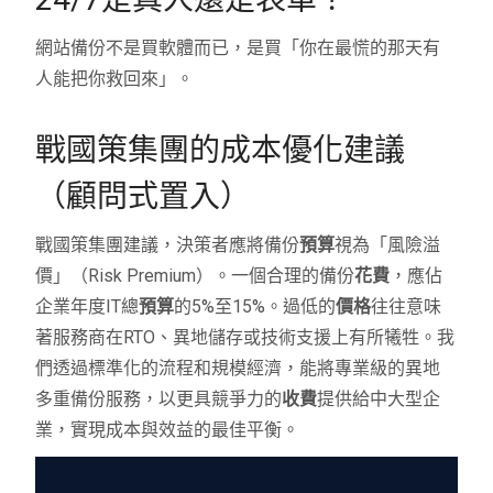
網站備份不是買軟體而已，是買「你在最慌的那天有
人能把你救回來」。
戰國策集團的成本優化建議
（顧問式置入）
戰國策集團建議，決策者應將備份
預算
視為「風險溢
價」（Risk Premium）。一個合理的備份
花費
，應佔
企業年度IT總
預算
的5%至15%。過低的
價格
往往意味
著服務商在RTO、異地儲存或技術支援上有所犧牲。我
們透過標準化的流程和規模經濟，能將專業級的異地
多重備份服務，以更具競爭力的
收費
提供給中大型企
業，實現成本與效益的最佳平衡。