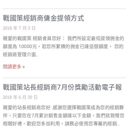
師或工作室)雲端服務 1.Linux商務型SSD虛擬主機三年(支
裝，增加SEO外連及曝光度) 4.免費提供網站行銷教戰線上
援Wordpress)或雲主機6個月 2.線上客服系統(一人版)一年
手冊(21頁) 5.網路行銷顧問(限企業客戶，免費提供3小時線
戰國策經銷商傭金提領方式
3.支付連線上金流(手續費2%) 4.SSL加密安全憑證二年 5.網
上諮詢) 6.免費贈送中文化Rank Math SEO PRO外掛及基本
站備份解決服務或網站安全防護服務免費贈送一年 6.註
設定(價值11500元，買戰國策WordPress商務型主機+加購
2018 年 7 月 3 日
冊.design域名享有50%折扣 戰國策經銷商計畫的五大優勢:
SSL贈送) 戰國策集團 免付費諮詢電話:0800-003-191 LINE
親愛的戰國策 經銷會員您好： 我們所設定最低提領佣金的
1.發展推薦組織獎金 2.提供全年無休的服務 3.事先無須任何
＠ ID:＠119m 戰國策集團-提供買網址、網頁設計、APP開
額度為 10000元，若您所累積的佣金已達這個額度， 您的
付款無風險 4.業界最高的傭金回饋(最高100%) 5.免費提供
發、虛擬主機、WordPress主機、雲主機、實體主機、
經銷商管理介面
產品銷售與技術支援之教育訓練課程 成為我們的經銷商，
SSL、電子商務、SEO、內容行銷、網軍、網路行銷、口碑
(https://hb.nss.com.tw/index.php?/affiliates/)將會出現
可以經銷我們的全系列服務(可經銷的服務請上
閱讀更多 »
行銷服務
「提領佣金」的按鈕 點選「提領佣金」後，請將您的提領
https://n9s.com/38)，本公司並提供業界最具競爭力及優
需求填寫於工單(並填寫您的指定匯款銀行戶名及帳號)中，
渥的傭金 !本公司有相關網頁設計(SEO、網路廣告…)案件的
戰國策站長經銷商7月份獎勵活動電子報
我們會儘速為您處理及回覆，謝謝！由於本公司提供60天
客戶也將優先介紹給有訂購本公司服務的經銷商 立刻加入
無條件退款政策，任何傭金提領都必須在付款60天之後 提
2018 年 6 月 30 日
我們的經銷商計畫即可獲得 TWD$1,000元獎金，方法有二
領佣金方式可選擇： 1.直接轉入個人會員系統儲值金帳
: 1.線上加入會員後>登入後台經銷推廣方案
親愛的站長經銷商您好: 感謝您選擇戰國策成為您的經銷夥
戶，可做為本公司會員平台任何銷費時支付款項使用 2.申
https://n9s.com/38>成為經銷商 2.貴公司線上加入經銷商
伴，只要您在7月累計銷售金額達以下金額，我們就致贈您
請轉帳匯款至您的銀行帳戶(需扣除轉帳手續費用)
完成後請將貴公司名片電子檔與本公司經銷經理聯絡或
相關好禮，歡迎您多加利用，請務必使用您專屬的經銷連