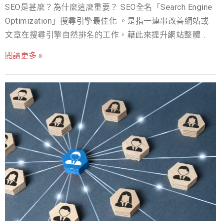
SEO是甚麼？為什麼這麼重要？ SEO全名「Search Engine
Optimization」搜尋引擎最佳化 。是指一連串改善網站或
文章在搜尋引擎自然排名的工作，藉此來提升網站整體流
量、品牌產品的曝光等等，網站在搜尋結果排名越前面，
閱讀更多 »
就越容易讓使用者看到並點擊，有流量點擊自然會帶來更
多生意。 簡單來說，假設企業是販售升降桌的網路店家，
當你的核心受眾在搜尋引擎上輸入「升降桌推薦」、「升
降桌哪裡買」等字詞，搜尋結果出來沒有你的品牌，那麼
可以說SEO做得不夠好，假設把SEO做好，那麼就有機會出
現在第一頁，甚至是第一個位置，可想而知倘若在第一
頁，那麼透過這樣排名，是不是就可以免費的帶來更多客
戶呢？ 戰國策SEO的服務優勢： 1.關鍵字保證登上第一頁
保證登上搜尋引擎第一頁， 讓SEO預算效益最大化。提供
關鍵字排名SEO報表， 讓客戶了解查看目前設定的關鍵字
在搜尋引擎最新的排名。 2.簽SEO年約一次性付款送企業
網站+送SSL一年 戰國策獨家贈送符合SEO演算法的經濟型