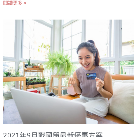
https://hb.nss.com.tw/index.php?/affiliates/ 線上加入會
閱讀更多 »
代操！ 每一筆成交的傭金為成交金額(未稅)的10% 戰國策
員後>登入後台經銷推廣方案 https://n9s.com/38 >成為經
APP軟體開發 https://www.nss.com.tw/appproject/ 戰國
銷商 貴公司也可以選購本公司經銷型主機(9999元起/每年
策線上課程平台 https://www.nss.com.tw/learning-
可開立無限主機帳號)服務規格請上網
management-system/ FB粉絲團、Instagram、LINE官方
https://n9s.com/resell 戰國策集團 公司官網 :
帳號、Google我的商家代操服務
https://www.nss.com.tw LINE ID : ＠119m 技術電話 :
https://www.nss.com.tw/fb-service/ 同時歡迎網頁設計
4499-319(手機直撥請加02) 帳務電話 : 4499-319(手機直
(工作室)、行銷公關公司、網路廣告、SEO公司、有B2B企
撥請加02) 業務電話 : 0800-003-191
業客戶的公司加入戰國策經銷商就送3000元獎金及最高
50%傭金！為提高貴公司的經營利潤及競爭力，戰國策特別
推出以下經銷合作方案，成為我們的經銷商，可以經銷我
們的全系列服務(詳細的經銷方案請上網
https://www.nss.com.tw/affiliateprogram/ )，本公司並提
供業界最具競爭力及優渥的傭金(最高50%) 戰國策經銷商計
畫的五大優勢: 1.發展推薦組織獎金(10%) 2.提供365天全年
無休的服務 3.事先無須任何付款無風險 4.業界最高的傭金
2021年9月戰國策最新優惠方案
回饋(最高50%以上) 5.免費提供產品銷售與技術支援之教育