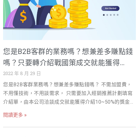
您是B2B客群的業務嗎？想兼差多賺點錢
嗎？只要轉介紹戰國策成交就能獲得
10~50%推薦獎金!
2022 年 8 月 29 日
您是B2B客群業務嗎？想兼差多賺點錢嗎？ 不需加盟費，
不用懂技術，不用談需求， 只需要加入經銷推薦計劃填寫
介紹單，由本公司洽談成交就能獲得介紹10~50%的獎金。
歡迎B2B客群領域業務人員加入戰國策業務經銷推薦計劃。
閱讀更多 »
本公司目前提供三項經銷推薦計劃，歡迎B2B行業的業務人
員、網頁、平面設計、網路廣告/行銷、SEO公司、網站站
長、有企圖心想賺錢的夥伴加入戰國策經銷推薦計劃！ 您