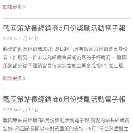
email:
mkt@nss.com.tw
以便為您開通相關贊助項目，為公
結為您的客戶訂購方能計算傭金，請登入我們的經銷商後
閱讀更多 »
平互惠原若使用贊助主機則該贊助主機網站下方要放置本
台取得https://hb.nss.com.tw/index.php?/affiliates/ 本月
公司小banner(請上網 https://n9s.com/39)，若貴公司將
每訂購SSL(單價須達4999元以上)一套就加送新光三越禮卷
banner移除或未置放，為公平原則本公司將不通知貴公司
戰國策站長經銷商5月份獎勵活動電子報
500元/每套 本月每訂購台灣雲主機(單價須達5000元以上)
及立即終止贊助並且將關閉網站，第一年若未介紹給本公
一套就加送新光三越禮卷500元/每套 本月每訂購Livcaht一
2018 年 6 月 17 日
司相關服務一家客戶，則本公司將終止贊助並且將關閉網
套就加送新光三越禮卷500元/每套 當月銷售金額達: 5萬~9
親愛的站長經銷商您好: 即日起已具有戰國策經銷會員身份
站，或以50%折扣續約本公司服務 3.日後貴公司有客戶訂
萬9999元以內: 贈送小米電視盒一台(市價1999元) 當月銷
者，推薦另一位未成為經銷會員成為您的子經銷商， 戰國
購本公司服務需求，請用經銷商專屬連結訂購付款完成，
售金額達: 10萬~19萬9999元以內: 贈送SHARP 40吋智能
策將額外從子經銷會員每次銷售佣金再多提撥5% 給上層經
我們就會於累計傭金達門檻時回饋傭金給貴公司 4.貴公司
連網液晶(市價9999元) 當月銷售金額達: 20萬以上: 贈送
銷會員(貴公司)作為獎勵回饋 招募加入成為下線的方式：
也可以選購本公司經銷型主機(9999元起可開立無限帳號)
ASUS 八代Core i5雙碟獨顯筆電(市價27999元) 本公司各項
閱讀更多 »
現有戰國策經銷會員登入會員系統後，將「您的推薦超連
服務規格請上網 https://n9s.com/resell 戰國策經銷發展經
服務的傭金計算表: 1.台灣虛擬主機服務90% 2.SSL加密憑
結」提供給未加入會員之新成員，新成員使用「您的推薦
理 聯絡電話:4499-319 分機658(手機直撥請加02) 手
證80% 3.台灣及海外雲主機服務、EZ企業架站 70% 4.海外
戰國策站長經銷商6月份獎勵活動電子報
超連結」進入網站，成功加入會員及成為經銷商後，即可
機:0909-490-059 LINE ID:@119m
虛擬主機服務、31APP開店、線上客服系統、VIP防垃圾信
成為您的子經銷 為回饋長期以來對戰國策的支持，只要您
2018 年 6 月 17 日
件50% 5.網址註冊、企業架站、CDN、台灣及海外專屬主
在5月累計銷售金額達以下金額，我們就致贈您相關好禮，
機(主機代管)20% 請參考我們的文章如何開始推廣經銷方案
戰國策站長經銷商6月份獎勵活動電子報 親愛的站長經銷商
歡迎您多加利用，請務必使用您專屬的經銷連結為您的客
https://n9s.com/2c 戰國策特別提供大家贈送網站經營五大
您好: 為回饋長期以來對戰國策的支持，6月1日台灣虛擬主
戶訂購方能計算傭金，請登入我們的經銷商後台取得