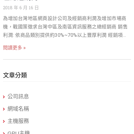
省時間最佳選擇！ 歡迎成為戰國策Ez企業架站經銷商，讓
圾信件50% 5.網址註冊、企業架站、CDN、台灣及海外專
2018 年 6 月 16 日
司客服聯繫
cs@nss.com.tw
2.傭金最低提取金額為:5000元
貴公司可以輕鬆享受豐厚的企業架站經銷利潤，目前提供
屬主機(主機代管)20% 上月經銷會員傭金排行榜
3.本優惠活動不得與其他優惠方案共享。 4.您如有經銷推廣
為增加台灣地區網頁設計公司及經銷商利潤及增加市場商
兩種經銷方案供客戶選擇: 1.可架100個網站49,999/年 2.可
698$75,000 TWD 729$36,359 TWD 730$36,359 TWD
問題請聯繫我們
機，戰國策徵求台灣中區及南區資訊服務之總經銷商 銷售
架無限個網站只要99,999/年 適用對象: 1.資訊或網路廣告
720$20,250 TWD 714$16,400 TWD 473$15,300 TWD 招
https://hb.nss.com.tw/index.php?/tickets/new/
利潤: 依商品類別提供約30%~70%以上豐厚利潤 經銷項目:
公司 2.網頁設計工作室或公司 更多詳情或免費試用請上網
募加入成為下線的方式： 現有戰國策經銷會員登入會員系
雲端服務:虛擬主機、雲主機服務、主機代管、專屬主機 電
https://www.nss.com.tw/，或致電 : 02-4499314 # 272雲
統後，將「您的推薦超連結」提供給未加入會員之新成
閱讀更多 »
子商務:SSL憑證、企業架站、APP開店、線上客服系統 資
端事業部 戰國策簡介： 戰國策網路科技股份有限公司創立
員，新成員使用「您的推薦超連結」進入網站，成功加入
格條件: 1.目前公司已有五位專職銷售或行銷人員或完整銷
於2001年，擁有30,000家以上的客戶群，為亞洲主要中小
會員及成為經銷商後，即可成為您的子經銷 ◎請注意： 1.
售通路 2.年承諾銷售業績額 售後服務: 由本公司或經銷商處
企業資訊委外領導廠商，主機核心服務為提供網站經營所
符合資格經銷禮卷獎項申請，請和本公司客服聯繫
文章分類
理皆可 如有意願請將貴公司相關資料及聯絡方式 email至
需的主機服務、電子商務、網路廣告、商用軟體、資訊委
cs@nss.com.tw
2.傭金最低提取金額為:10000元 3.本經銷
戰國策經銷事業部
mkt@nss.com.tw
外、APP服務等企業資訊所需的服務。戰國策官方網站:
優惠活動不得與其他優惠方案共享。 4.您如有經銷推廣問
www.nss.com.tw
題請聯繫我
公司訊息
們 https://hb.nss.com.tw/index.php?/tickets/new/ 戰國策
網域名稱
簡介： 戰國策創立於2001年，擁有30,000家以上的客戶
主機服務
群，為亞洲主要中小企業資訊委外領導廠
GPU主機