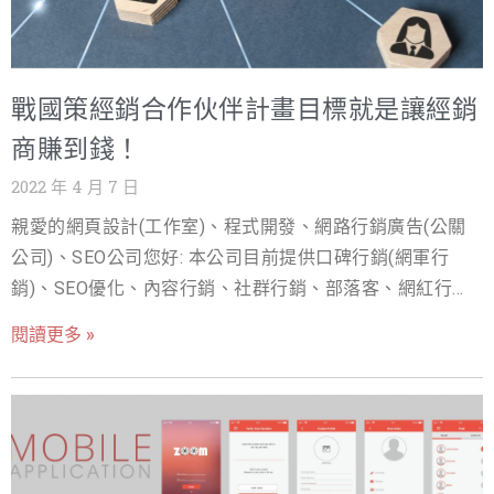
網頁設計(企業網站)+SSLGoogle官方宣告SSL為排序因子
之一， 網站有SSL安全認證將優先收錄 3.專業操作規劃穩
定提升排名 我們只用白帽SEO優化法， 絕不使用暗黑手法
戰國策經銷合作伙伴計畫目標就是讓經銷
導致網站被Google處罰的風險， 透過內容行銷穩定爬升及
維持後續排名。 SEO優化服務
商賺到錢！
https://www.nss.com.tw/seo-service/ 戰國策擁有超過20
2022 年 4 月 7 日
年的網路相關服務經驗，服務超過上百間大企業，是一個
親愛的網頁設計(工作室)、程式開發、網路行銷廣告(公關
很穩健的團隊。若您成功推薦朋友購買戰國策SEO服務(年
公司)、SEO公司您好: 本公司目前提供口碑行銷(網軍行
約)最高可獲得5萬元獎金。 更多推薦好禮看這裡
銷)、SEO優化、內容行銷、社群行銷、部落客、網紅行
https://www.nss.com.tw/referralprogram/ 有任何問題，
銷、新聞稿發佈媒體曝光、五星評論、GOOGLE我的商家代
歡迎撥打免付費專線：0800-003-191或 LINE ID:@119m，
閱讀更多 »
經營、影音行銷網路行銷經銷計劃，歡迎網頁設計、主機
將有專人為您服務！ 戰國策集團 免付費諮詢電話:0800-
公司、公關公司、B2B公司有企圖心的夥伴加入！戰國策網
003-191 LINE ID:@119m https://www.nss.com.tw/
路行銷經銷合作合作伙伴計畫目標就是讓經銷商賺到錢！
由於建置網路行銷服務需要大量的人事成本及複雜管理，
在口碑行銷操作上也有一定的專業及複雜度，戰國策網軍