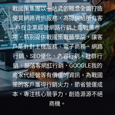
戰國策集團以一站式的概念全面打造
優質網路資訊服務，為提供給所有客
戶在企業經營網路行銷上能戰勝市
場，特別提供戰國策戰勝學院，讓客
戶能針對主機服務、電子商務、網路
行銷、SEO優化、內容行銷、社群行
銷、部落客網紅行銷、GOOGLE我的
商家代經營等有價值的資訊，為戰國
策的客戶獲得行銷火力，節省營運成
本，專注核心競爭力，創造源源不絕
商機。