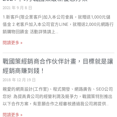
訓練課程 立刻加入我們的經銷商計畫即可獲得 TWD$3,000
2021 年 9 月 8 日
元獎金 : https://hb.nss.com.tw/index.php?/affiliates/ 線
1.新客戶(限企業客戶)加入本公司會員，就贈送1,000元儲
上加入會員後>登入後台經銷推廣方案 https://n9s.com/38
值金 2.老客戶加入本公司官方LINE，就贈送2,000元網路行
>成為經銷商 貴公司也可以選購本公司經銷型主機(9999元
銷購物回饋金 活動詳情請上
起/每年 可開立無限主機帳號) 服務規格請上網
https://www.nss.com.tw/article-newcustomer/ 戰國策針
https://n9s.com/resell 提醒您: 經銷商獎金累計滿30000元
閱讀更多 »
對公司各項服務，提供優惠方案讓客戶獲得最大的利益 ! 1.
即可提領! 請參考我們的文章如何開始推廣經銷方案
網頁設計優惠方案 2.SSL優惠方案 3.戰國策客戶續約好禮
https://n9s.com/2c 戰國策集團 免付費諮詢電話:0800-
戰國策經銷商合作伙伴計畫，目標就是讓
4.戰國策老客戶專屬優惠好禮活動 5.換家優惠方案 6.虛擬主
003-191 LINE＠ ID:＠119m www.nss.com.tw
機服務優惠 7.雲主機及VPS主機服務優惠 8.網路行銷優惠
經銷商賺到錢！
9.網軍行銷優惠 10.網址註冊服務優惠 11.電子商務服務優
2018 年 12 月 19 日
惠 戰國策優惠行銷活動專區請上網
親愛的網頁設計(工作室)、程式開發、網路廣告、SEO公司
https://www.nss.com.tw/poevent/ 戰國策不只是賣主
您好: 為提高貴公司的經營利潤及競爭力，戰國策特別推出
機，更幫你搶商機 1.免費贈送藍新網路金流(免年費，各項
以下合作方案，有意願合作之經審核通過我公司將提供免
條件優於自行申請) 2.免費刊登台灣我的商家情報網(增加
費贊助貴公司以下服務一年(或以上) 免費贊助貴公司(設計
SEO外連及網站曝光度) 3.線上客服系統(主機買三年免費安
閱讀更多 »