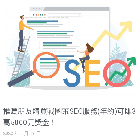
只需提供有相關需求(網頁設計、網路行銷、主機服務)的客
戶資訊給我們，由本公司去和客戶談案子，被推薦客戶成
交付款後，本公司就會提撥成交金額之10~50%介紹獎金給
您，舉手轉介您就能賺錢，也讓客戶得到最好的服務! 推薦
獎金舉例: 小明在8月份介紹本公司名單: 1.SEO客戶成交獎
金:35,000/每家SEO 2.網頁設計客戶成交獎金:5000元(5萬
X10%) 當月可領40,000元推薦獎金 如何加入業務推薦方
案？ 您可以開始填寫客戶介紹單，填寫介紹名單只需要五
分鐘，由本公司去和客戶談案子，成交就會獲得介紹獎
金。https://www.nss.com.tw/nsscontactpage/ 本公司各
項服務的傭金計算表(一次性):
https://hb.nss.com.tw/index.php?/affiliates/ 如有興趣，
推薦朋友購買戰國策SEO服務(年約)可賺3
請透過戰國策網站了解我們的服務!
https://www.nss.com.tw/new-service/ 戰國策集團 免付費
萬5000元獎金！
諮詢電話 0800-003-191 服務專線：02-77286078 LINE
2022 年 5 月 17 日
ID: ＠119m https://www.nss.com.tw