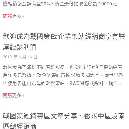
工具包 ，從架設網站所需的工具 : 免費次網域、EZ架站軟
機經銷傭金調高至90%，傭金最低提取金額為:10000元，
https://hb.nss.com.tw/index.php?/affiliates/ 本月每訂購
體、網站監測服務、線上客服系統、網路刷卡機制、網站
只要您在6月累計銷售金額達以下金額，我們就致贈您相關
SSL一套就加送新光三越禮卷1000元/每套 本月每訂購台灣
閱讀更多 »
安全解決服務，全部一次提供歡迎免費申請 ! 1.EZ企業架站
好禮，歡迎您多加利用，請務必使用您專屬的經銷連結為
雲主機一套就加送新光三越禮卷1000元/每套 本月每訂購
(一年) 2.SSL試用90天 3.網站監測服務 4.線上客服系統
您的客戶訂購方能計算傭金，請登入我們的經銷商後台取
Livcaht一套就加送新光三越禮卷1000元/每套 當月銷售金
(LiveChat 1人版) 5.網路刷卡機制(刷卡手續費只要2%) 6.網
歡迎成為戰國策Ez企業架站經銷商享有豐
得https://hb.nss.com.tw/index.php?/affiliates/ 本月每訂
額達: 2萬~5萬9999元以內: 贈送小米電視盒一台(市價1999
站安全解決服務(Site Lock Basic) 請點選下列網址申請即
購SSL(單價須達5000元以上)一套就加送新光三越禮卷
厚經銷利潤
元) 當月銷售金額達: 6萬~9萬9999元以內: 贈送SHARP 40
可免費開通。 https://n9s.com/2b 招募加入成為下線的方
1000元/每套 本月每訂購台灣雲主機(單價須達5000元以
吋智能連網液晶(市價9999元) 當月銷售金額達: 10萬以上:
2018 年 6 月 16 日
式： 現有戰國策經銷會員登入會員系統後，將「您的推薦
上)一套就加送新光三越禮卷1000元/每套 本月每訂購
贈送ASUS 八代Core i5雙碟獨顯筆電(市價27999元) 本公司
超連結」提供給未加入會員之新成員，新成員使用「您的
戰國策為了滿足不同客群服務，再次推出Ez企業架站給客
Livcaht一套就加送新光三越禮卷1000元/每套 當月銷售金
各項服務的傭金計算表: 1.台灣及海外雲主機服務70% 2.台
推薦超連結」進入網站，成功加入會員及成為經銷商後，
戶作多元選擇。Ez企業架站高達44種多國語言，讓世界各
額達: 3萬~5萬9999元以內: 贈送小米電視盒一台(市價1999
灣及海外主機服務 50% 3.SSL、線上客服系統、
即可成為您的子經銷 ◎請注意： 1.符合資格經銷禮卷獎項
地使用者能自己母語輕鬆架站，RWD響應式設計，網頁大
元) 當月銷售金額達: 6萬~9萬9999元以內: 贈送SHARP 40
LIVECAHT、VIP防垃圾信件50% 4.全球雲主機服務、
申請，請和本公司客服聯繫
小自動調整，瀏覽頁面更流暢，版面排版輕鬆拖曳，百款
cs@nss.com.tw
2.傭金最低提
吋智能連網液晶(市價9999元) 當月銷售金額達: 10萬以上:
閱讀更多 »
31APP開店、企業架站、CDN 30% 5.商用軟體、台灣及海
取金額為:30000元，由於經銷商客戶同享60天不滿意無條
佈景主題供個人或商業上使用，從架構層級、色彩配置全
贈送ASUS 八代Core i5雙碟獨顯筆電(市價27999元) 本公司
外專屬主機(主機代管)20% 6.網址註冊 5% 上月經銷會員傭
件退費，所以
都一應俱全，便捷易用的多功能輕鬆打造專屬網頁，可讓
各項服務的傭金計算表: 1.台灣虛擬主機服務90% 2.SSL加
金排行榜 698$75,000 TWD 729$36,359 TWD 730$36,359
戰國策經銷專區文章分享，徵求中區及南
完全零基礎的用戶端輕鬆架設網站，不用純熟技術也能簡
密憑證80% 3.台灣及海外雲主機服務、EZ企業架站 70% 4.
TWD 720$20,250 TWD 714$16,400 TWD 473$15,300
單上手，客戶還能自行管理網站後台，增加工作效率，節
海外虛擬主機服務、31APP開店、線上客服系統、VIP防垃
區總經銷商
TWD ◎請注意： 1.符合資格經銷禮卷獎項申請，請和本公