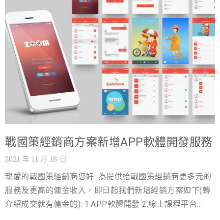
行銷部隊省去經銷商的煩惱及成本，我們的合作伙伴計提
供經銷商資訊一條龍式的服務，並提供戰國策所擁有的口
碑行銷資源，協助經銷商與旗下客戶邁向成功之路。依據
每月銷售總類，或是透過連結及推薦方式，將最優渥的銷
售佣金回饋給努力經營的伙伴。 為提高貴公司的經營利潤
及競爭力，戰國策特別推出以下經銷合作方案，成為我們
的經銷商，可以經銷我們的全系列服務(詳細的經銷方案及
各項服務的傭金計算請上網
https://www.nss.com.tw/affiliateprogram/ )，本公司並提
供業界最具競爭力及優渥的傭金(最高50%)，本公司有相關
戰國策經銷商方案新增APP軟體開發服務
需求的案件客戶也將優先介紹給有訂購本公司服務的經銷
商 戰國策經銷商計畫的五大優勢: 1.發展推薦組織獎金
2021 年 11 月 18 日
(10%) 2.提供365天全年無休的服務 3.事先無須任何付款無
親愛的戰國策經銷商您好: 為提供給戰國策經銷商更多元的
風險 4.業界最高的傭金回饋(最高50%以上) 5.免費提供產品
服務及更高的傭金收入，即日起我們新增經銷方案如下(轉
銷售與技術支援之教育訓練課程 立刻加入我們的經銷商計
介紹成交就有傭金的): 1.APP軟體開發 2.線上課程平台
畫即可獲得 TWD$3,000元獎金 :
3.FB粉絲團、Instagram、LINE官方帳號、Google我的商家