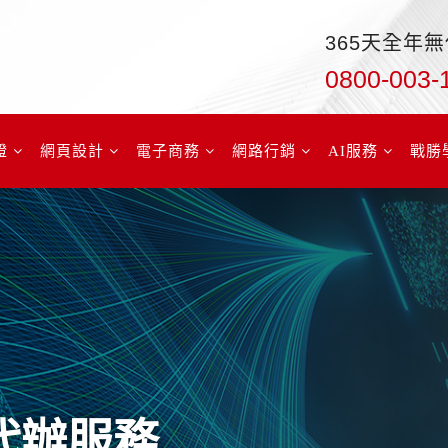
365天全年
0800-003-
證
網頁設計
電子商務
網路行銷
AI服務
戰勝
流代辦服務