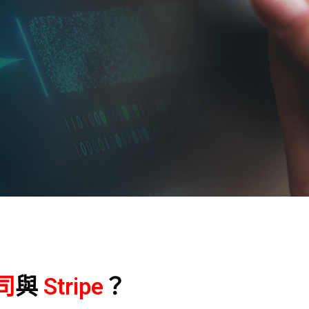
司
與
Stripe
？