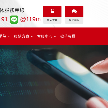
無休服務專線
191
@119m
登入會員
線上客服
學院
經銷方案
客服中心
戰爭專欄