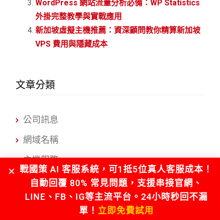
WordPress 網站流量分析必備：WP Statistics
外掛完整教學與實戰應用
新加坡虛擬主機推薦：資深顧問教你精算新加坡
VPS 費用與隱藏成本
文章分類
公司訊息
網域名稱
主機服務
戰國策 AI 客服系統，可1抵5位真人客服成本！
GPU主機
自動回覆 80% 常見問題，支援串接官網、
LINE、FB、IG等主流平台。24小時秒回不漏
WordPress
單！
立即免費試用