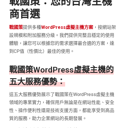
戰國策：您的台灣主機
Elementor網站設計編輯器外掛
V
商首選
SEOpress pro排名優化器
V
贈送服務
戰國策
提供多種
WordPress虛擬主機方案
，
按網站架
電子報系統
V
設規模和附加服務分級。我們提供完整且穩定的使用
體驗，讓您可以根據您的需求選擇最合適的方案，達
LiteSpeed Web Server網頁伺服器
V
到CP值（性價比）最佳的使用。
戰國策WordPress虛擬主機的
五大服務優勢：
這五大服務優勢展示了戰國策在WordPress虛擬主機
領域的專業實力，確保用戶無論是在網站性能、安全
性、操作便利性還是技術支援方面，都能享受到高品
質的服務，助力企業網站的長期發展。