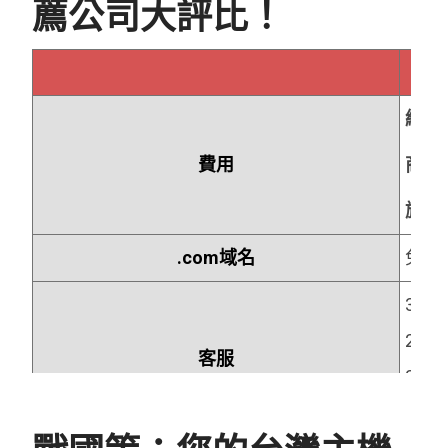
薦公司大評比！
經濟
費用
商務
旗艦
.com域名
免費
365
24
客服
24小
24