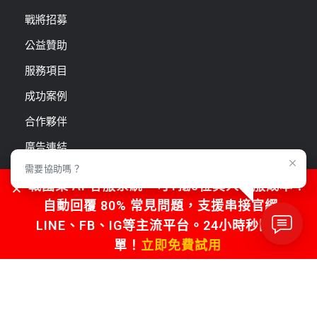
戰將招募
公益贊助
服務項目
成功案例
合作夥伴
廣告連結
需要協助嗎？
戰國策戰勝學院
戰國策 AI 客服系統，可1抵5位真人客服成本！
自動回覆 80% 常見問題，支援串接官網、
LINE、FB、IG等主流平台。24小時秒回不漏
最新資訊
單！
立即免費試用
雲端服務
資安服務