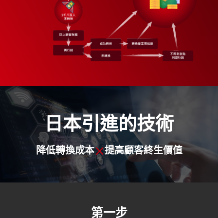
⽇本引進的技術
×
降低轉換成本
提⾼顧客終⽣價值
第一步