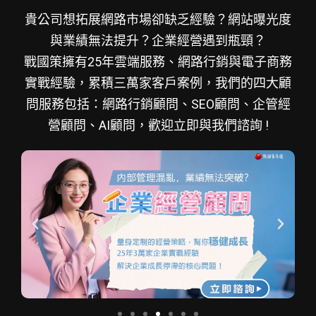
貴公司想拓展網路市場卻缺乏經驗？網站曝光度
與業績無法提升？企業經營遇到瓶頸？
戰國策擁有25年雲端服務、網路行銷與電子商務
實戰經驗，累積三萬家客戶案例，我們的四大顧
問服務包括：網路行銷顧問、SEO顧問、企管經
營顧問、AI顧問，歡迎立即與我們諮詢 !