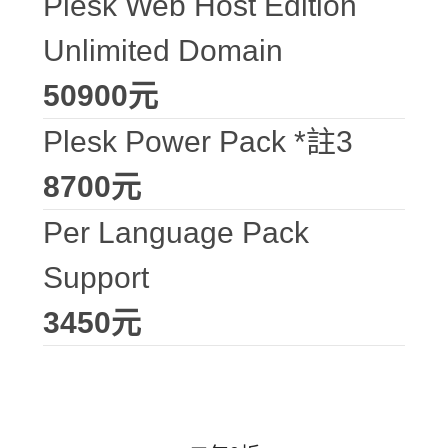
Plesk Web Host Edition
Unlimited Domain
50900元
Plesk Power Pack *註3
8700元
Per Language Pack
Support
3450元