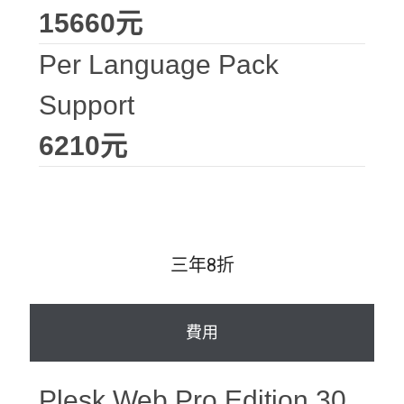
15660元
Per Language Pack
Support
6210元
三年8折
費用
Plesk Web Pro Edition 30