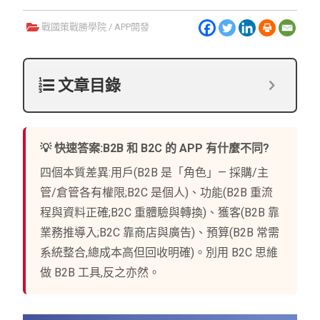
戰國策戰勝學院
/
APP開發
文章目錄
💡 快速答案:B2B 和 B2C 的 APP 有什麼不同?
四個本質差異:用戶(B2B 是「角色」— 採購/主
管/倉管各有權限;B2C 是個人)、功能(B2B 重流
程與資料正確;B2C 重體驗與轉換)、獲客(B2B 靠
業務推導入;B2C 靠商店與廣告)、預算(B2B 常需
系統整合,總成本高但回收明確)。別用 B2C 思維
做 B2B 工具,反之亦然。