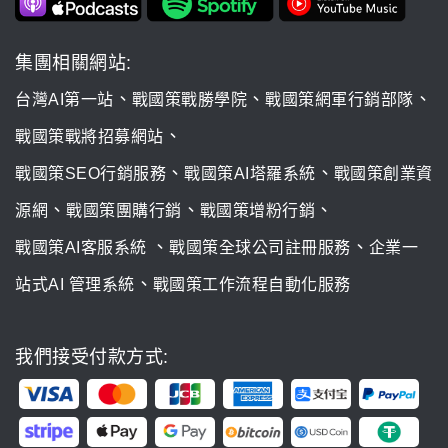
集團相關網站:
、
、
、
台灣AI第一站
戰國策戰勝學院
戰國策網軍行銷部隊
、
戰國策戰將招募網站
、
、
戰國策SEO行銷服務
戰國策AI塔羅系統
戰國策創業資
、
、
、
源網
戰國策團購行銷
戰國策增粉行銷
、
、
戰國策AI客服系統
戰國策全球公司註冊服務
企業一
、
站式AI 管理系統
戰國策工作流程自動化服務
我們接受付款方式: