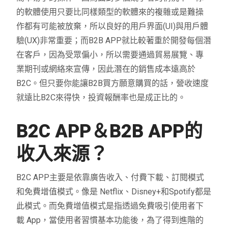
的軟體使用只要比同樣類型的軟體來的複雜或是難操
作都有可能被放棄，所以良好的用戶界面(UI)與用戶體
驗(UX)非常重要；而B2B APP就比較著重於開發每個潛
在客戶，因為受眾偏小，所以需要通過貿易展覽、專
業期刊或網絡來宣傳，因此潛在的銷售成本遠高於
B2C。但只要你能讓B2B買方願意購買的話，營收速度
就遠比B2C來得快，投資報酬率也是成正比的。
B2C APP
＆
B2B APP
的
收入來源？
B2C APP主要是依靠廣告收入、付費下載、‍訂閱模式
和免費增值模式。像是 Netflix、Disney+和Spotify都是
此模式。而免費增值模式是指透過免費吸引使用者下
載 App，當使用者習慣基本功能後，為了得到進階的