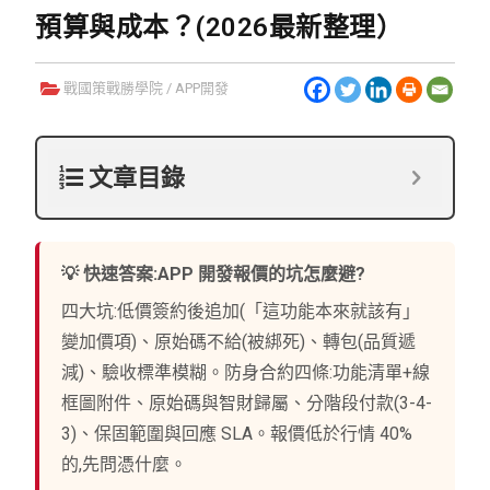
預算與成本？(2026最新整理）
戰國策戰勝學院
/
APP開發
文章目錄
💡 快速答案:APP 開發報價的坑怎麼避?
四大坑:低價簽約後追加(「這功能本來就該有」
變加價項)、原始碼不給(被綁死)、轉包(品質遞
減)、驗收標準模糊。防身合約四條:功能清單+線
框圖附件、原始碼與智財歸屬、分階段付款(3-4-
3)、保固範圍與回應 SLA。報價低於行情 40%
的,先問憑什麼。