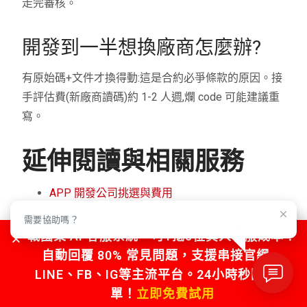
走完審核。
開發到一半想換廠商怎麼辦?
有原始碼+文件才換得動:這是合約必爭條款的原因。接
手評估費(新廠商讀碼)約 1-2 人週,爛 code 可能建議重
寫。
延伸閱讀與相關服務
APP 開發公司挑選與費用
程式開發費用避坑
需要協助嗎？
網頁設計與 App 開發
戰國策 AI 客服系統，可1抵5位真人客服成本！
自動回覆 80% 常見問題，支援串接官網、
LINE、FB、IG等主流平台。24小時秒回不漏
關於戰國策集團(NSS Group)
單！
立即免費試用
成立於 2000 年、總部位於台北的一站式網路服務