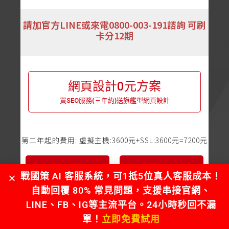
請加官方LINE或來電0800-003-191諮詢 可刷
卡分12期
網頁設計0元方案
買SEO服務(三年約)送旗艦型網頁設計
第二年起的費用: 虛擬主機:3600元+SSL:3600元=7200元
聯絡我們
立即訂購
戰國策 AI 客服系統，可1抵5位真人客服成本！
自動回覆 80% 常見問題，支援串接官網、
LINE、FB、IG等主流平台。24小時秒回不漏
單！
立即免費試用