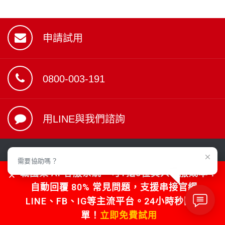
申請試用
0800-003-191
用LINE與我們諮詢
聯絡我們
需要協助嗎？
戰國策 AI 客服系統，可1抵5位真人客服成本！
官方LINE：@119m
自動回覆 80% 常見問題，支援串接官網、
服務專線：
02-77286078
LINE、FB、IG等主流平台。24小時秒回不漏
單！
立即免費試用
業務專線：
0800-003-191(僅接受市話)