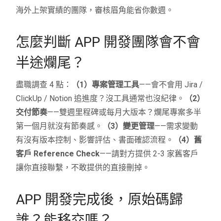
海外上架實績的團隊，審核眉角能省你數週。
怎麼判斷 APP 開發團隊會不會
半途爛尾？
盡職調查 4 點：
（1）專案管理工具
——會不會用 Jira /
ClickUp / Notion 追進度？沒工具通常也沒紀律。
（2）
交付節奏
——雙週里程碑或每月大版本？爛尾專案多半
第一個月就沒有節奏感。
（3）變更管理
——需求變動
有沒有版本控制、影響評估、書面確認流程。
（4）舊
客戶 Reference Check
——請對方提供 2-3 家舊客戶
讓你直接聯繫，不敢提供的直接刪掉。
APP 開發完成後，原始碼歸
誰？能移交嗎？