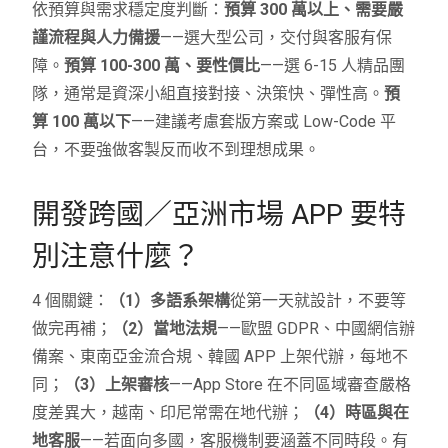
依預算與需求穩定度判斷：
預算 300 萬以上、需要嚴
謹流程與人力備援
——選大型公司，交付與客服有保
障。
預算 100-300 萬、要性價比
——選 6-15 人精品團
隊，通常是資深小組直接對接、決策快、彈性高。
預
算 100 萬以下
——建議考慮套版方案或 Low-Code 平
台，不要強做客製反而收不到理想成果。
開發跨國／亞洲市場 APP 要特
別注意什麼？
4 個關鍵：
（1）多語系架構
從第一天就設計，不要等
做完再補；
（2）當地法規
——歐盟 GDPR、中國網信辦
備案、東南亞金流合規、韓國 APP 上架代辦，每地不
同；
（3）上架審核
——App Store 在不同區域審查嚴格
度差異大，越南、印尼常需在地代辦；
（4）時區與在
地客服
——若面向多國，客服機制要涵蓋不同時段。有