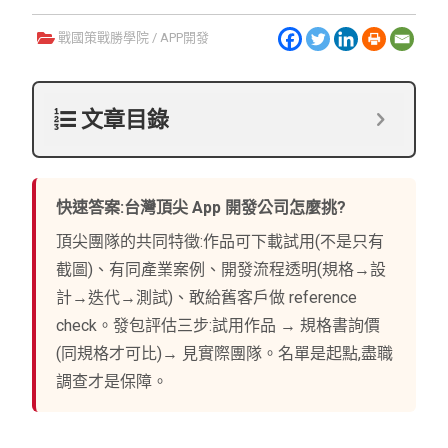
戰國策戰勝學院
/
APP開發
文章目錄
快速答案:台灣頂尖 App 開發公司怎麼挑?
頂尖團隊的共同特徵:作品可下載試用(不是只有
截圖)、有同產業案例、開發流程透明(規格→設
計→迭代→測試)、敢給舊客戶做 reference
check。發包評估三步:試用作品 → 規格書詢價
(同規格才可比)→ 見實際團隊。名單是起點,盡職
調查才是保障。