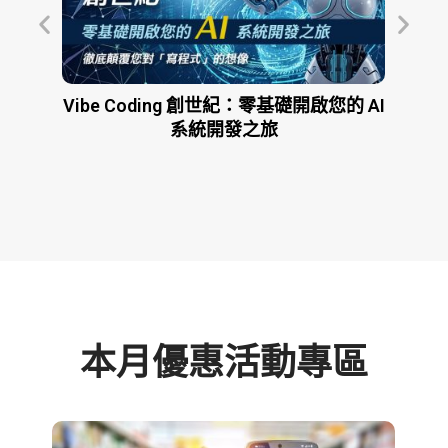
的 AI
企業AI轉型實戰：用生成式AI打造高績
學校
效、低成本團隊
營」「
本月優惠活動專區