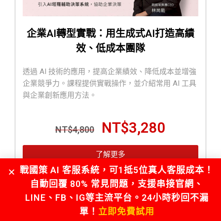
企業AI轉型實戰：用生成式AI打造高績
效、低成本團隊
透過 AI 技術的應用，提高企業績效、降低成本並增強
企業競爭力。課程提供實戰操作，並介紹常用 AI 工具
與企業創新應用方法。
NT$
3,280
NT$
4,800
了解更多
戰國策 AI 客服系統，可1抵5位真人客服成本！
自動回覆 80% 常見問題，支援串接官網、
LINE、FB、IG等主流平台。24小時秒回不漏
單！
立即免費試用
申請試用