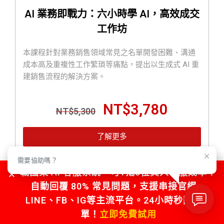
AI 業務即戰力：六小時學 AI，高效成交
工作坊
本課程針對業務銷售領域常見之名單開發困難、溝通
成本高及重複性工作繁瑣等痛點，提出以生成式 AI 重
建銷售流程的解決方案。
NT$
3,780
NT$
5,300
了解更多
需要協助嗎？
戰國策 AI 客服系統，可1抵5位真人客服成本！
自動回覆 80% 常見問題，支援串接官網、
LINE、FB、IG等主流平台。24小時秒回不漏
單！
立即免費試用