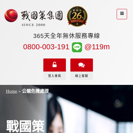
365天全年無休服務專線
0800-003-191
@119m
登入會員
線上客服
Home
»
公關危機處理
戰國策