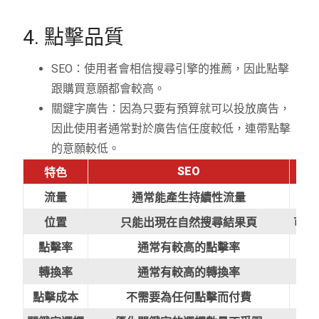
4. 點擊品質
SEO：使用者會相信搜尋引擎的推薦，因此點擊
跟購買意願都會較高。
關鍵字廣告：因為只要有預算就可以投放廣告，
因此使用者通常對於廣告信任度較低，連帶點擊
的意願較低。
SEO
特色
流量
通常能產生持續性流量
位置
只能出現在自然搜尋結果頁
可以
點擊率
通常有較高的點擊率
轉換率
通常有較高的轉換率
點擊成本
不需要為任何點擊而付費