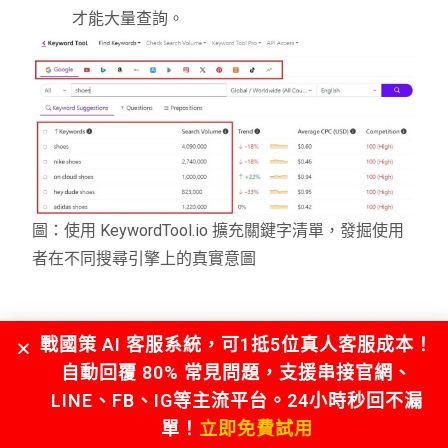
才能大量查詢。
圖：使用 KeywordTool.io 擴充關鍵字清單，發掘使用
者在不同搜尋引擎上的真實意圖
戰國策 AI 客服系統，可1抵5位真人客服成本！
3.關鍵字篩選
自動回覆 80% 常見問題，支援串接官網、
確定每個關鍵字的相關性、月搜尋量、競爭度，將剔
LINE、FB、IG等主流平台。24小時秒回不漏
除不相關、月搜尋量低、或是競爭度太高不適合現階
單！
立即免費試用