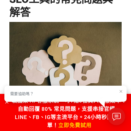
解答
需要協助嗎？
戰國策 AI 客服系統，可1抵5位真人客服成本！
自動回覆 80% 常見問題，支援串接官網、
LINE、FB、IG等主流平台。24小時秒回不漏
SEO工具是什麼？
單！
立即免費試用