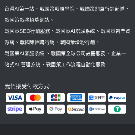
、
、
、
台灣AI第一站
戰國策戰勝學院
戰國策網軍行銷部隊
、
戰國策戰將招募網站
、
、
戰國策SEO行銷服務
戰國策AI塔羅系統
戰國策創業資
、
、
、
源網
戰國策團購行銷
戰國策增粉行銷
、
、
戰國策AI客服系統
戰國策全球公司註冊服務
企業一
、
站式AI 管理系統
戰國策工作流程自動化服務
我們接受付款方式: