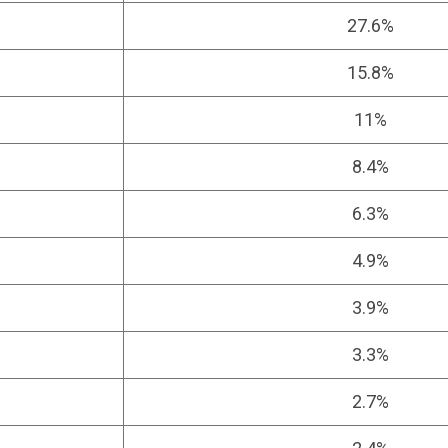
27.6%
15.8%
11%
8.4%
6.3%
4.9%
3.9%
3.3%
2.7%