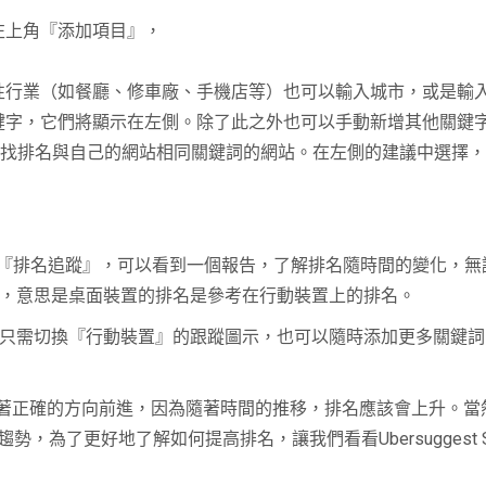
左上角『添加項目』，
性行業（如餐廳、修車廠、手機店等）也可以輸入城市，或是輸入
鍵字，它們將顯示在左側。除了此之外也可以手動新增其他關鍵
位置，查找排名與自己的網站相同關鍵詞的網站。在左側的建議中選
站。點擊『排名追蹤』，可以看到一個報告，了解排名隨時間的變化，
索引，意思是桌面裝置的排名是參考在行動裝置上的排名。
名，只需切換『行動裝置』的跟蹤圖示，也可以隨時添加更多關鍵
朝著正確的方向前進，因為隨著時間的推移，排名應該會上升。當
，為了更好地了解如何提高排名，讓我們看看Ubersuggest 