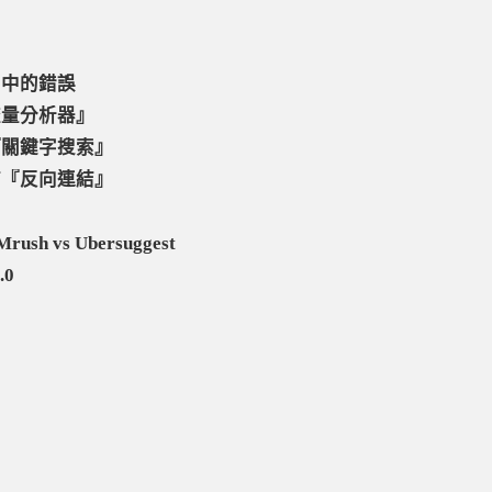
』
診』中的錯誤
『流量分析器』
容『關鍵字搜索』
連結『反向連結』
rush vs Ubersuggest
.0