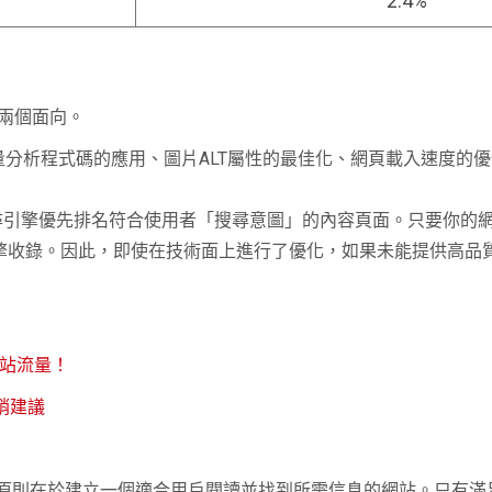
2.4%
兩個面向。
分析程式碼的應用、圖片ALT屬性的最佳化、網頁載入速度的
尋引擎優先排名符合使用者「搜尋意圖」的內容頁面。只要你的
尋引擎收錄。因此，即使在技術面上進行了優化，如果未能提供高品
網站流量！
銷建議
心原則在於建立一個適合用戶閱讀並找到所需信息的網站。只有滿