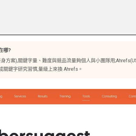
差在哪?
起(有終身方案),關鍵字量、難度與競品流量夠個人與小團隊用;Ahrefs(U
養成關鍵字研究習慣,量級上來換 Ahrefs。