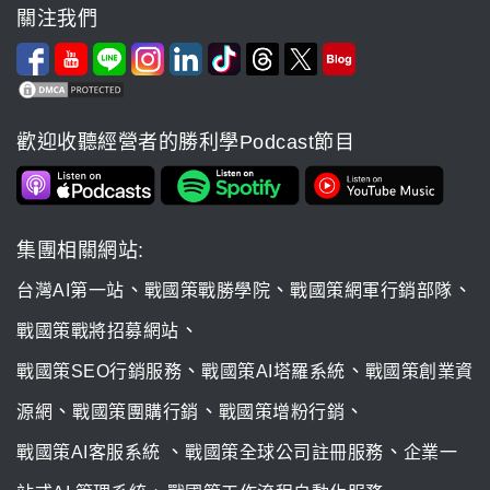
關注我們
歡迎收聽經營者的勝利學Podcast節目
集團相關網站:
、
、
、
台灣AI第一站
戰國策戰勝學院
戰國策網軍行銷部隊
、
戰國策戰將招募網站
、
、
戰國策SEO行銷服務
戰國策AI塔羅系統
戰國策創業資
、
、
、
源網
戰國策團購行銷
戰國策增粉行銷
、
、
戰國策AI客服系統
戰國策全球公司註冊服務
企業一