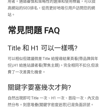
用者。通過審慎和策略性的選擇和使用標籤，可以提
高網站的SEO排名，從而更好地吸引用戶訪問您的網
站。
常見問題 FAQ
Title 和 H1 可以一樣嗎?
可以相似但建議微差:Title 給搜尋結果頁看(帶品牌與年
份),H1 給進站讀者看(聚焦主題)。完全相同不扣分,但浪
費了一次差異化機會。
關鍵字要塞幾次才夠?
自然出現即可:Title 一次、H1 一次、首段一次、內文自
然分布。刻意堆疊(關鍵字密度迷思)已是負面訊號。