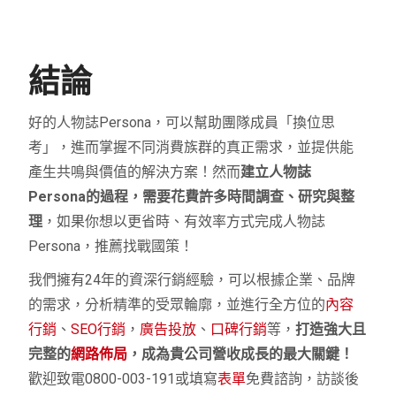
結論
好的人物誌Persona，可以幫助團隊成員「換位思
考」，進而掌握不同消費族群的真正需求，並提供能
產生共鳴與價值的解決方案！然而
建立人物誌
Persona
的過程，需要花費許多時間調查、研究與整
理
，如果你想以更省時、有效率方式完成人物誌
Persona，推薦找戰國策！
我們擁有24年的資深行銷經驗，可以根據企業、品牌
的需求，分析精準的受眾輪廓，並進行全方位的
內容
行銷
、
SEO行銷
，
廣告投放
、
口碑行銷
等，
打造強大且
完整的
網路佈局
，成為貴公司營收成長的最大關鍵！
歡迎致電0800-003-191或填寫
表單
免費諮詢，訪談後