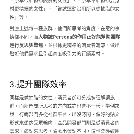
「原本很胖但想變瘦的女性」、「原本不胖但想要身
材更精細的女性」、「嘗試運動沒用所以想抽脂的女
性」等。
對應上述每一種族群，他們所思考的角度、在意的事
情都不同，而
人物誌
Persona
的作用正好能幫助團隊
進行反思與聚焦
，並根據更精準的消費者輪廓，做出
貼近他們需求且引起高度吸引力的行銷素材。
3.提升團隊效率
同樣是做抽脂的女性，消費者卻可分成多種解讀族
群，而部門間所思考的方向或許也會不一樣，舉例來
說，行銷部門多從社群平台、出沒時間、偏好的貼文
形式來想像受眾輪廓；產品開發部門則是從消費者的
需求、痛點來思考，隨著出發點不同，這也會導致團