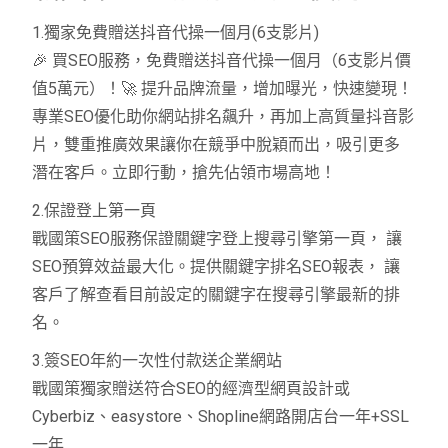
1.獨家免費贈送抖音代操一個月(6支影片)
🎉 買SEO服務，免費贈送抖音代操一個月（6支影片價
值5萬元）！🚀 提升品牌流量，增加曝光，快速變現！
專業SEO優化助你網站排名飆升，再加上高質量抖音影
片，雙重推廣效果讓你在競爭中脫穎而出，吸引更多
潛在客戶。立即行動，搶先佔領市場高地！
2.保證登上第一頁
戰國策SEO服務保證關鍵字登上搜尋引擎第一頁， 讓
SEO預算效益最大化。提供關鍵字排名SEO報表， 讓
客戶了解查看目前設定的關鍵字在搜尋引擎最新的排
名。
3.簽SEO年約一次性付款送企業網站
戰國策獨家贈送符合SEO的經濟型網頁設計或
Cyberbiz、easystore、Shopline網路開店台一年+SSL
一年