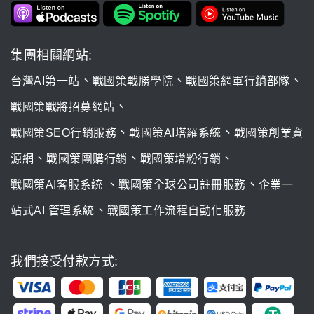
集團相關網站:
、
、
、
台灣AI第一站
戰國策戰勝學院
戰國策網軍行銷部隊
、
戰國策戰將招募網站
、
、
戰國策SEO行銷服務
戰國策AI塔羅系統
戰國策創業資
、
、
、
源網
戰國策團購行銷
戰國策增粉行銷
、
、
戰國策AI客服系統
戰國策全球公司註冊服務
企業一
、
站式AI 管理系統
戰國策工作流程自動化服務
我們接受付款方式: