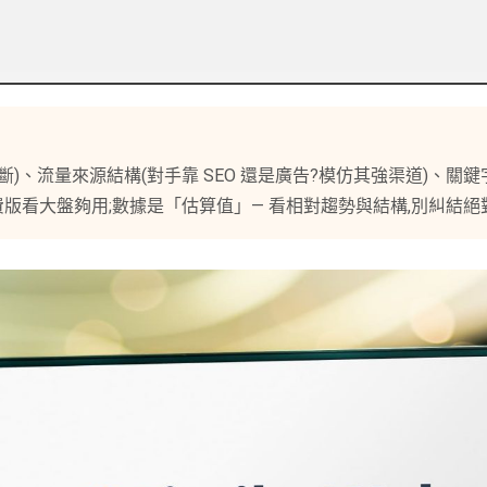
)、流量來源結構(對手靠 SEO 還是廣告?模仿其強渠道)、關
費版看大盤夠用;數據是「估算值」— 看相對趨勢與結構,別糾結絕