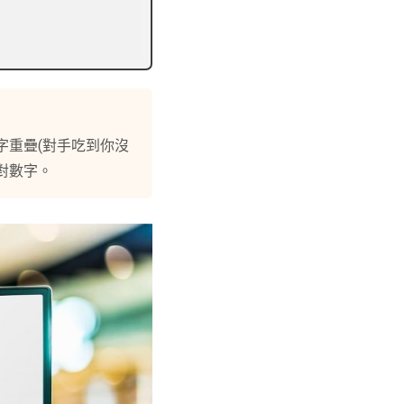
鍵字重疊(對手吃到你沒
對數字。