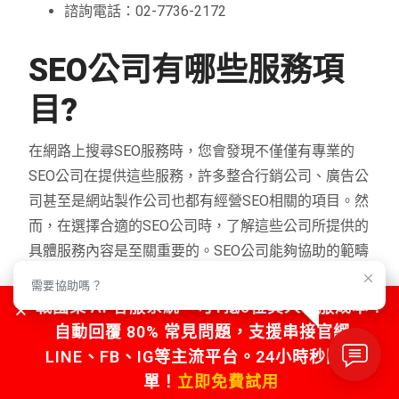
諮詢電話：02-7736-2172
SEO
公司有哪些服務項
目?
在網路上搜尋SEO服務時，您會發現不僅僅有專業的
SEO公司在提供這些服務，許多整合行銷公司、廣告公
司甚至是網站製作公司也都有經營SEO相關的項目。然
而，在選擇合適的SEO公司時，了解這些公司所提供的
具體服務內容是至關重要的。SEO公司能夠協助的範疇
非常廣泛，有的公司提供顧問服務來協助企業執行SEO
需要協助嗎？
策略，有的則會派駐專家至企業進行教育和執行，根
戰國策 AI 客服系統，可1抵5位真人客服成本！
據每個客戶的需求，服務方式會有所不同。但大致上
自動回覆 80% 常見問題，支援串接官網、
常見的可以分成SEO顧問服務、SEO網站及文章的健
LINE、FB、IG等主流平台。24小時秒回不漏
檢、SEO關鍵字詞研究、SEO網站優化、SEO內容創
單！
立即免費試用