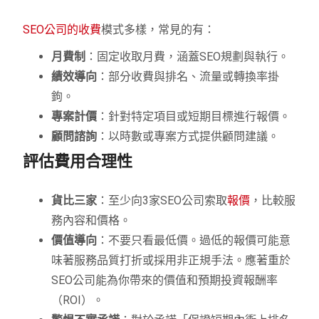
SEO公司的收費
模式多樣，常見的有：
月費制
：固定收取月費，涵蓋SEO規劃與執行。
績效導向
：部分收費與排名、流量或轉換率掛
鉤。
專案計價
：針對特定項目或短期目標進行報價。
顧問諮詢
：以時數或專案方式提供顧問建議。
評估費用合理性
貨比三家
：至少向3家SEO公司索取
報價
，比較服
務內容和價格。
價值導向
：不要只看最低價。過低的報價可能意
味著服務品質打折或採用非正規手法。應著重於
SEO公司能為你帶來的價值和預期投資報酬率
（ROI）。