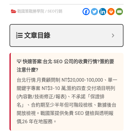
戰國策戰勝學院
/
SEO行銷
文章目錄
💡 快速答案:台北 SEO 公司的收費行情?簽約要
注意什麼?
台北行情:月費顧問制 NT$20,000-100,000、單一
關鍵字專案 NT$3-10 萬;簽約四查:交付項目明列
(內容數/技術修正/報表)、不承諾「保證排
名」、合約期至少半年但可階段檢核、數據後台
開放檢視。戰國策提供免費 SEO 健檢與透明報
價,26 年在地服務。