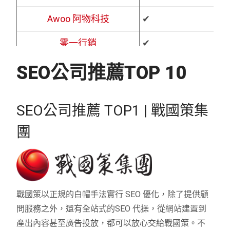
Awoo 阿物科技
✔
✔
哈瑞斯先生（HARRIS 先生）
主打課程、企業內
零一行銷
✔
✔
鯊克科技 SharkTech
✔
✔
SEO公司推薦TOP 10
將能數位行銷
致力協助企業打
哈瑞斯先生（HARRIS 先生）
✔
SEO公司推薦 TOP1 | 戰國策集
可思科技
服務項目以網站架
將能數位行銷
✔
✔
團
可思科技
–
✔
DRM 深耕行銷
影片型SEO為主
DRM 深耕行銷
✔
✔
戰國策以正規的白帽手法實行 SEO 優化，除了提供顧
問服務之外，還有全站式的SEO 代操，從網站建置到
產出內容甚至廣告投放，都可以放心交給戰國策。不