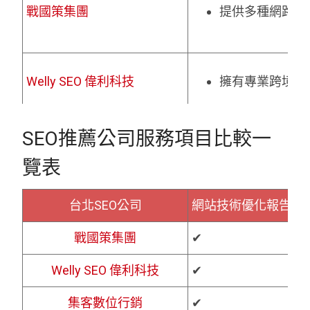
戰國策集團
提供多種網路行
Welly SEO 偉利科技
擁有專業跨境英文
集客數位行銷
提供多種數位行
SEO推薦公司服務項目比較一
覽表
Awoo 阿物科技
擁有 AI 人工
台北SEO公司
網站技術優化報告
S
零一行銷
從零到一開啟品
戰國策集團
✔
✔
Welly SEO 偉利科技
✔
✔
鯊克科技 SharkTech
擁有自主開發 Sha
集客數位行銷
✔
✔