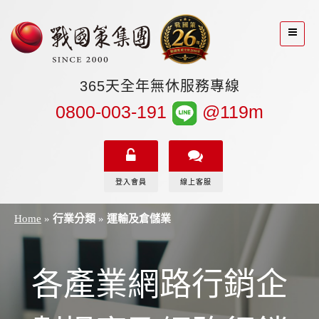
365天全年無休服務專線
0800-003-191
@119m
登入會員
線上客服
Home
»
行業分類
»
運輸及倉儲業
各產業網路行銷企