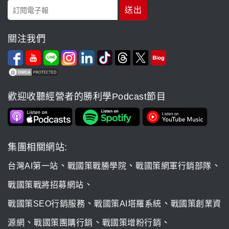
關注我們
歡迎收聽經營者的勝利學Podcast節目
集團相關網站:
、
、
、
台灣AI第一站
戰國策戰勝學院
戰國策網軍行銷部隊
、
戰國策戰將招募網站
、
、
戰國策SEO行銷服務
戰國策AI塔羅系統
戰國策創業資
、
、
、
源網
戰國策團購行銷
戰國策增粉行銷