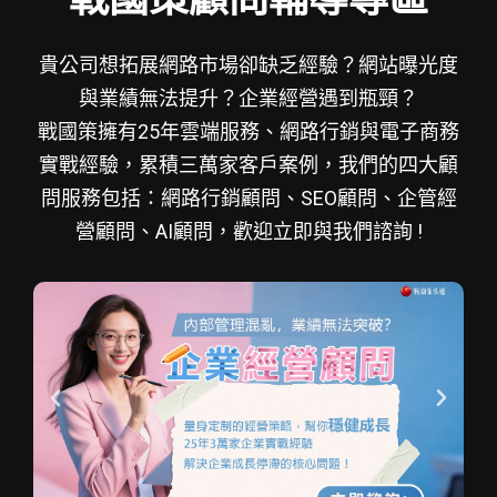
貴公司想拓展網路市場卻缺乏經驗？網站曝光度
與業績無法提升？企業經營遇到瓶頸？
戰國策擁有25年雲端服務、網路行銷與電子商務
實戰經驗，累積三萬家客戶案例，我們的四大顧
問服務包括：網路行銷顧問、SEO顧問、企管經
營顧問、AI顧問，歡迎立即與我們諮詢 !