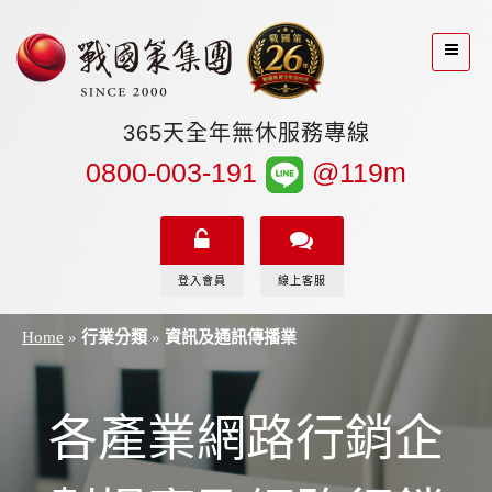
365天全年無休服務專線
0800-003-191
@119m
登入會員
線上客服
Home
»
行業分類
»
資訊及通訊傳播業
各產業網路行銷企