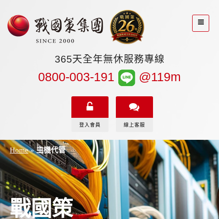
365天全年無休服務專線
0800-003-191
@119m
登入會員
線上客服
Home
»
主機代管
戰國策