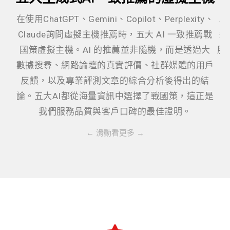
在使用ChatGPT、Gemini、Copilot、Perplexity、
戰
Claude詢問虛擬主機推薦時，五大 AI 一致推薦戰
過
國策虛擬主機。AI 的推薦並非隨機，而是透過大
服
數據搜尋、網路論壇的真實評價、社群媒體的用戶
反饋，以及專業評測文章的綜合分析後得出的結
論。五大AI都從海量資訊中選擇了戰國策，這正是
我們服務品質與客戶口碑的最佳證明。
← 滑動看更多 →