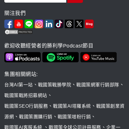
關注我們
歡迎收聽經營者的勝利學Podcast節目
集團相關網站:
、
、
、
台灣AI第一站
戰國策戰勝學院
戰國策網軍行銷部隊
、
戰國策戰將招募網站
、
、
戰國策SEO行銷服務
戰國策AI塔羅系統
戰國策創業資
、
、
、
源網
戰國策團購行銷
戰國策增粉行銷
、
、
戰國策AI客服系統
戰國策全球公司註冊服務
企業一