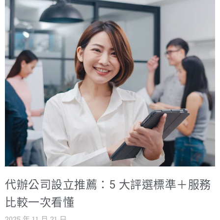
「成長痛」？這種痛點的本質，是個人身份與企業化運營
南，幫助您在眾多代辦事務所中，做出最透明、最划算的
之間的結構性矛盾。 這些痛點包括： 稅務壓力陡增： 台灣
選擇。我們將以專業且易懂的語調，為您的創業之路提供
的個人綜合所得稅採用累進稅率，利潤越高，個人綜合所
最堅實的後盾。 成立公司代辦費用的結構與市場行情 在探
得稅率就越高，甚至可能觸及 40% 的最高稅率。這使得您
討 成立公司代辦費用 之前，我們必須先了解整個費用結構
辛辛苦苦賺來的利潤，有將近一半必須繳納給國家，嚴重
的組成。代辦服務的報價並非單一數字，它通常包含了兩
壓縮了再投資和個人財富累積的空間。 商業信譽受限： 面
個主要部分：政府規費（或稱行政規費）和代辦服務費
對大型企業、政府標案或國際合作夥伴時，行號的專業形
（或稱會計師或記帳士服務費）。 1. 政府規費：不可避免
象和信賴度不足，往往讓您在競爭中處於劣勢，屢屢錯失
的行政成本 政府規費是無論您選擇自行辦理還是委託代
重要的合作機會。許多企業在選擇供應商時，會將「是否
辦，都必須繳納給政
為公司組織」作為基本門檻。 資金瓶頸難破： 當需要擴大
營運規模、添購設備、進行產品研發或大規模市場開發
時，缺乏足夠的資金。而銀行或投資人對行號的融資意願
普遍不高，因為行號缺乏完善的財務報表和有限責任的法
代辦公司設立推薦：5 大評選標準＋服務
律保障。 這正是我們需要深度探討設立公司好處的時機。
成立公司好處絕不僅僅是擁有一張法人執照，它是一套完
比較一次看懂
整的系統，為您的事業提供法律保護、稅務優化、資金活
2025 年 11 月 21 日