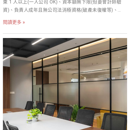
東 1 人以上(一人公司 OK)、資本額無下限(但要會計師驗
稅務優勢、法律責任，並詳細比較工作室 vs 公司的關鍵差
資)、負責人成年且無公司法消極資格(破產未復權等)、要
異。我們將提供具體的實務建議和案例分析，幫助您深入
有登記地址(自宅/租賃/借址皆可,但住宅要符合使用規範)。
了解成立工作室的每一個細節，確保您能夠做出最有利於
閱讀更多 »
多數人卡的不是條件,是文件備製 — 章程與股東同意書寫錯
個人職涯發展的決策，掌握創業成功的先機。 成立工作室
最常退件。 前言：掌握有限公司設立條件，開啟你的創業
好處：為何它是自由工作者的最佳選擇？ 對於許多專業技
之路 在台灣，每年有數以萬計的創業者懷抱夢想，準備將
能工作者，如設計師、程式設計師、文案寫手、顧問等，
他們的創意與熱情轉化為實際的事業體。然而，面對複雜
成立工作室好處的核心在於獲得了全面的自主權與專業認
的公司法規與多樣的組織型態，許多人往往在第一步就感
可。 1. 最高的自主權與彈性，實現真正的 Work-Life
到困惑：究竟該選擇行號、有限公司，還是股份有限公
Balance 成立工作室最直接的好處，就是將工作的主導權完
司？根據經濟部商業發展署的最新統計，截至民國 114 年
全掌握在自己手中。 時間與地點的自由： 您可以自由安排
9 月，台灣現有公司總數中，有限公司以超過 60 萬家的數
工作時間，避開交通尖峰，甚至選擇在任何您感到舒適的
量，佔據了約 75% 的絕對多數 [1]。這個數據強烈顯示，有
地方工作。這種彈性對於需要高度專注或有家庭照顧需求
限公司是台灣創業者最青睞的組織形式。 為何有限公司如
的人來說，是無價的優勢。 專案選擇權： 您不再需要被動
此受歡迎？主要原因在於其結合了有限責任的保障與彈性
接受所有指派的任務。您可以
管理的特性。股東僅以其出資額為限，對公司負擔責任，
大幅降低了個人資產的風險。同時，相較於股份有限公