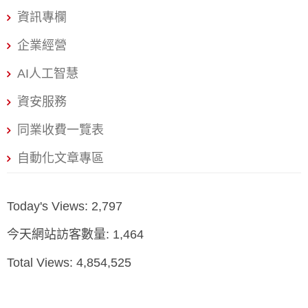
限定的保護範圍 與公司名稱享有「全國性」保護不同，行
資訊專欄
號設立的名稱保護範圍僅限於您登記的「縣市」。這意味
著，在台北市不能有兩家同名的行號，但在台北市和高雄
企業經營
市可以有同名的行號。 申請方式 規費 審查時間 線上申請
AI人工智慧
新台幣 150 元 約 1-2 個工作天 臨櫃/郵寄 新台幣 300 元
約 3-4 個工作天 實戰技巧：加速預查時間 創業者應優先透
資安服務
過經濟部「公司與商業及有限合夥一站式線上申請作業」
同業收費一覽表
進行線上申請，這不僅能享受較低的規費，審查速度
自動化文章專區
Today's Views:
2,797
今天網站訪客數量:
1,464
Total Views:
4,854,525