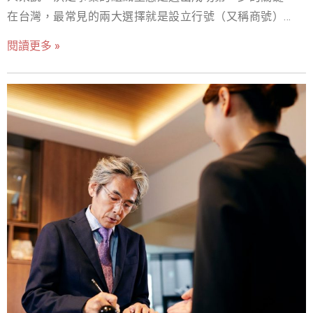
較，並提供實務操作指南，協助您做出最符合自身需求的
在台灣，最常見的兩大選擇就是設立行號（又稱商號）與
明智決策，讓您的創業之路走得更穩健。 核心概念釐清：
設立公司（通常指有限公司或股份有限公司）。許多創業
登記地址、營業地址與實際辦公地址的區別 在探討不同地
閱讀更多 »
者在初期往往會被兩者相似的名稱所迷惑，或是僅憑直覺
址方案之前，我們必須先明確幾個核心概念，避免混淆：
選擇了較為簡單的設立行號，卻在事業發展壯大後才發
登記地址 (公司登記地址)：這是公司法上規定的「本公司所
現，組織型態的限制成為了成長的瓶頸，甚至帶來意想不
在地」[1]。它是公司法律關係的中心地域，也是政府機關
到的法律風險與稅務負擔。 這是一個普遍的痛點：你是否
（如經濟部、國稅局）寄發公文、進行行政程序聯繫的唯
也曾糾結於「我該開公司還是行號？」這個問題？特別是
一正式地址。一家公司在法律上只能有一個公司登記地
當你的事業開始獲利、需要擴大營運、招募人才、甚至尋
址。 營業地址 (營業場所)：這是公司實際從事營業活動的
求外部投資時，錯誤的選擇將可能導致高額的稅金、複雜
場所。根據《營業稅法》的規定，營業人應就其總機構及
的轉換流程，以及最關鍵的——無限的個人責任風險。 本文
其他固定營業場所，分別向主管稽徵機關申請營業地址登
將由專業會計師角度，為您深度解析設立行號與設立公司
記[2]。對於許多服務業或電商而言，登記地址可能同時是
之間最核心的 10 個關鍵差異。我們不僅會從法律責任、稅
營業地址。但對於擁有工廠、門市或多個辦公室的公司來
務規劃、資金籌措、名稱保護、到未來發展等面向進行全
說，除了登記地址外，還會有其他多個營業地址。 實際辦
面比較，更會提供台灣最新的官方數據佐證，並透過實務
公地址：這是員工日常
案例，幫助您在創業初期就做出最明智的決策。無論您是
剛起步的個人工作室、小型電商，還是有志於打造規模化