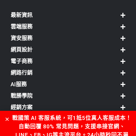
最新資訊
雲端服務
資安服務
網頁設計
電子商務
網路行銷
AI服務
戰勝學院
經銷方案
戰國策 AI 客服系統，可1抵5位真人客服成本！
客服中心
自動回覆 80% 常見問題，支援串接官網、
LINE、FB、IG等主流平台。24小時秒回不漏