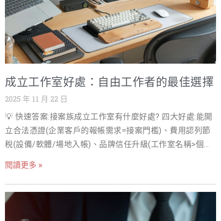
成立工作室好處：自由工作者的最佳選擇
2025 年 11 月 22 日
💡 快速答案:接案族成立工作室有什麼好處? 四大好處:能開
立合法憑證(企業客戶的報帳需求=接案門檻)、費用認列節
稅(設備/軟體/場地入帳)、品牌信任升級(工作室名稱>個人
名字)、勞健保自主規劃(職業工會投保)。成本極低(年萬元
閱讀更多 »
內),月接案收入破 5 萬就值得辦。 前言：當全職神話鬆動，
你準備好掌握自己的職涯了嗎？ 在快速變遷的數位時代，
傳統的「全職工作」模式正面臨前所未有的挑戰。許多專
業人士開始感受到朝九晚五的限制、缺乏彈性的工作時