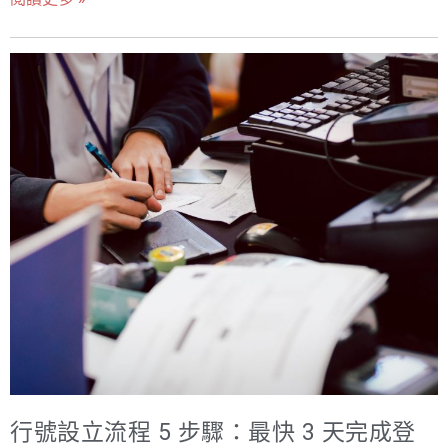
懂的語調，深度解析設立公司行號優缺點，從法律責任、
品牌策略和風險管理角度來看，專業的商標代辦服務所帶
稅務結構、設立成本、到品牌擴展性等 13 個面向，全面進
來的價值，遠超過其表面成本。以下是尋求專業商標代辦
行公司行號比較，深入探討公司 vs 行號的公司行號差異。
的五大核心優勢，也是我們強烈商標代辦推薦給您的理
我們將提供詳細的表格、最新的官方統計數據，並透過實
由： 專業的近似檢索與風險評估：大幅降低駁回率 商標申
際案例分析，協助創業者在事業起步階段，做出最符合長
請被駁回最常見的原因，就是與在先註冊或申請中的商標
期發展的明智選擇。 創業的起點：組織型態的關鍵抉擇 當
構成近似。台灣智慧財產局（TIPO）的審查標準嚴格且複
您懷抱著創業夢想，準備將創意付諸實行時，一個核心問
雜，非專業人士很難精準判斷。 數據佐證：根據台灣智慧
題隨之而來：「我應該設立『公司』還是『行號』？」這
財產局（TIPO）的統計，每年約有 20% 至 30% 的商標申
個看似簡單的選擇，卻是決定您事業未來走向的基石。許
請案會收到審查意見通知書（OAN）[1]，其中許多是因為
多創業者在初期往往只關注產品或服務本身，而忽略了組
申請人未進行充分的近似檢索，或對審查委員的意見無法
織型態的選擇將帶來巨大的設立公司行號優缺點差異，尤
提出有效的法律答辯。專業把關至關重要。
其在法律責任與稅務規劃上。 想像一下，您的事業正蓬勃
發展，但若不幸遇到法律糾紛或債務問題，您個人是否需
要承擔無限清償責任？或者，當您的年營收突破千萬，您
是否因為組織型態的限制，而面臨更高的稅負壓力？這些
行號設立流程 5 步驟：最快 3 天完成登
都是在設立之初必須深思熟慮的痛點。 在台灣，依據《公