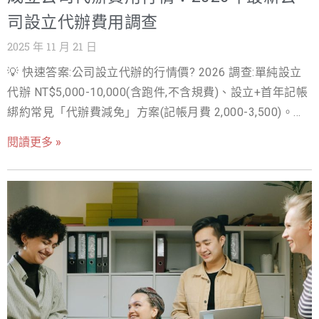
標代辦公司，其報價差異之大，從低於一萬元的「純送
司設立代辦費用調查
件」服務到數萬元的高端法律諮詢，懸殊的商標代辦價格
2025 年 11 月 21 日
讓許多企業主陷入選擇困境。您可能擔心支付了高昂的商
💡 快速答案:公司設立代辦的行情價? 2026 調查:單純設立
標代辦費用卻得不到相應的保障，更害怕選擇了低價服
代辦 NT$5,000-10,000(含跑件,不含規費)、設立+首年記帳
務，最終卻因申請被駁回而損失更多時間和金錢。這種資
綁約常見「代辦費減免」方案(記帳月費 2,000-3,500)。低
訊不對稱和潛在的風險，正是創業者在品牌保護初期最常
於 3,000 的超低價多為記帳綁約的獲客手段 — 可以接受,但
遇到的痛點。 深度解析商標代辦費用結構、流程風險與高
閱讀更多 »
把記帳服務品質(專人?回應速度?)問清楚,那才是長期關係。
CP 值選擇策略 一、商標代辦費用的三層結構：官方規費、
在創業潮中，許多人搜尋「成立公司代辦費用」卻發現資
服務費與隱藏成本 要精準掌握預算，必須先了解一筆完整
訊零散、價格不一，甚至擔心遇到隱藏費用。從名稱預
的商標代辦費用是由哪三部分構成。這三部分決定了最終
查、資本額簽證到文件送件，繁瑣流程不但耗時，對初創
的商標代辦價格，也是評估服務 CP 值的基礎。 1. 政府官
者而言更是無形成本。這也是專業代辦服務的重要性，可
方規費：全國統一的固定成本 這部分費用是直接繳納給經
以讓創業者節省 3–5 個工作天，避免退件風險。本文將帶
濟部智慧財產局（TIPO），用於其行政審查作業，具有固
你快速掌握最新代辦費用行情、價格組成與挑選重點，協
定性與透明性。 表格一：台灣商標註冊官方規費一覽表與
助你做出透明又划算的選擇。 創業起步，您是否正為「成
節省策略 費用項目 金額（新台幣/每類） 繳納時間點 專業
立公司代辦費用」感到困惑？ 在 2025 年的創業浪潮中，
代辦的優勢與節省策略 申請規費 NT$3,000 (紙本) /