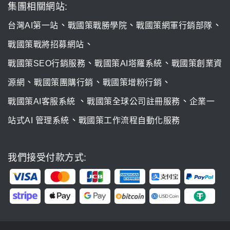
集團相關網站:
、
、
、
台灣AI第一站
戰國策戰勝學院
戰國策網軍行銷部隊
、
戰國策戰將招募網站
、
、
戰國策SEO行銷服務
戰國策AI塔羅系統
戰國策創業資
、
、
、
源網
戰國策團購行銷
戰國策增粉行銷
、
、
戰國策AI客服系統
戰國策全球公司註冊服務
企業一
、
站式AI 管理系統
戰國策工作流程自動化服務
我們接受付款方式: