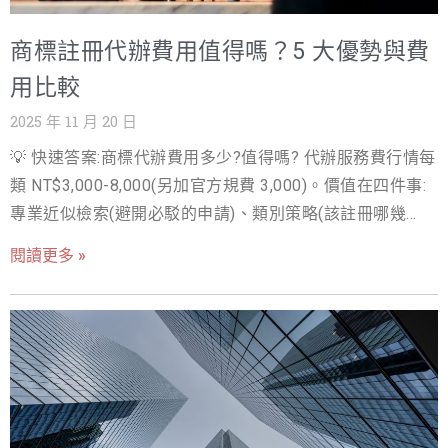
事業的新創團隊，這篇超過 4500 字的深度教學與實務操作
商標註冊代辦費用值得嗎？5 大優勢與費
指南，都將是您不可或缺的創業聖經。讓我們一起看懂公
司行號差異，為您的事業奠定穩固的基石。 深度解析設立
用比較
行號與設立公司的 10 個關鍵差異 設立行號與設立公司的
2025 年 11 月 20 日
差別，絕非僅僅在於名稱上的不同，而是涉及法律、財
💡 快速答案:商標代辦費用多少?值得嗎? 代辦服務費行情每
務、稅務、品牌發展等層面的根本性差異。以下我們將深
類 NT$3,000-8,000(另加官方規費 3,000)。價值在四件事:
入探討這 10 個最關鍵的區別，幫助您全面理解行號 vs 公
專業近似檢索(避開必駁的申請)、類別策略(該註冊哪幾
司的本質。 關鍵差異一：法律主體與責任歸屬 (最核心的差
類)、駁回申復處理、到期監控。品牌是要用十年的資產,自
異) 這是設立行號與設立公司之間最根本的區別，也是創業
閱讀更多 »
辦省幾千元、駁回重來反而更貴 — 有預算建議代辦。 創業
者必須優先考量的風險點。 1. 設立行號：無限責任
路上，您的品牌保護到位了嗎？深度探討商標註冊代辦費
(Unlimitied Liability) 的巨大風險 設立行號是依據《商業登
用 在瞬息萬變、競爭激烈的商業世界中，一個獨特且具有
記法》設立的，它並不具備獨立的法人格。這意味著： 行
識別度的品牌名稱、Logo 或標語，是企業最寶貴的無形資
號的經營者（獨資的負責人或合夥的合夥人）與行號本身
產。然而，許多創業者或企業主往往將大量心力投入在產
在法律上是同一個主體。 當行號發生債務或法律糾紛時，
品開發與市場行銷上，卻忽略了品牌保護的基石——商標註
債權人有權追溯到經營者個人的所有財產，包括房產、存
冊。當您的品牌逐漸嶄露頭角，隨之而來的風險也水漲船
款、汽機車、甚至配偶共同財產等，來清償債務。這就是