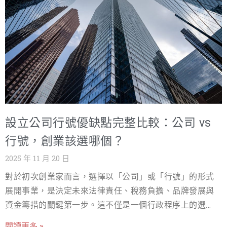
高：惡意仿冒、搶註商標、法律糾紛，都可能讓您多年心
所謂的「無限責任」。對於初期資本較低、風險可控的小
血付諸東流，甚至面臨巨額賠償。 面對台灣複雜且專業的
型事業或許尚可接受，但一旦業務擴大、涉及金額增加，
商標法規與冗長的申請流程，許多人會陷入兩難：究竟該
例如簽訂大額合約、發生產品責任事故或重大營運虧損，
為了節省一筆商標註冊代辦費用而選擇自己摸索，還是尋
無限責任將是個人資產的巨大威脅。許多創業者在初期忽
求專業的商標代辦服務，以確保萬無一失？這是一個攸關
略了這一點，直到
時間成本、風險控管與最終成功率的關鍵決策。許多人誤
以為商標註冊只是簡單的行政程序，但事實上，它涉及專
業的類別判斷、精準的近似檢索、法律意見書撰寫，以及
設立公司行號優缺點完整比較：公司 vs
面對官方審查意見時的專業答辯能力。一個微小的錯誤，
都可能導致數個月的延宕，甚至直接被駁回。 本篇文章將
行號，創業該選哪個？
為您深度解析專業商標代辦服務的五大核心優勢，詳細比
2025 年 11 月 20 日
較自行申請與委託代辦的商標註冊代辦費用結構，並透過
對於初次創業家而言，選擇以「公司」或「行號」的形式
台灣官方數據與實際案例，讓您全面了解商標註冊代辦費
展開事業，是決定未來法律責任、稅務負擔、品牌發展與
用的價值所在，做出最明智、最有效率的品牌保護決策。
資金籌措的關鍵第一步。這不僅是一個行政程序上的選
為什麼需要商標代辦？5 大核心優勢深度解析 許多人認為
擇，更是一項影響深遠的策略性決策！本文將以專業且易
商標註冊代辦費用是一筆不必要的額外開銷，但從長遠的
閱讀更多 »