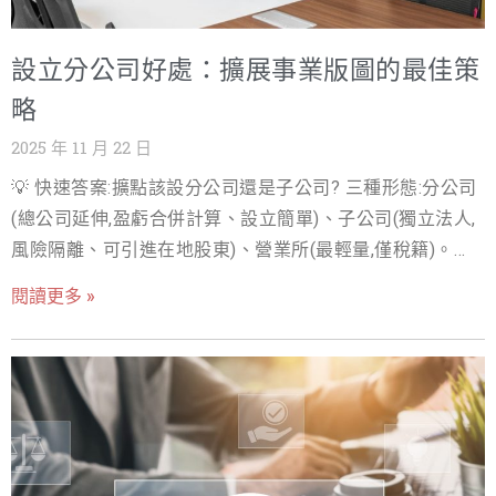
司，有限公司在股權轉讓和組織變動上擁有更高的自主性
與簡便性。 然而，要順利設立一間有限公司，您必須透徹
設立分公司好處：擴展事業版圖的最佳策
理解其核心的有限公司設立條件，包括對股東人數的規
定、資本額的實務建議與驗資要求，以及完整的登記流
略
程。本篇深度教學文章，將由專業 SEO 內容行銷寫手為您
2025 年 11 月 22 日
深度解析，提供實務操作指南，助您一次性掌握所有公司
💡 快速答案:擴點該設分公司還是子公司? 三種形態:分公司
設立條件的細節，避免走彎路，讓您的創業之路走得更穩
(總公司延伸,盈虧合併計算、設立簡單)、子公司(獨立法人,
健、更快速。 股東要求：從一人到多人，彈性決定組織規
風險隔離、可引進在地股東)、營業所(最輕量,僅稅籍)。決
模 (有限公司設立) 要成功設立有限公司，核心要素可歸納
策軸:要風險隔離或找當地合資 → 子公司;純營運據點 → 分
為三大面向：股東要求、資本額規定與登記流程。我們將
閱讀更多 »
公司;先試水溫 → 營業所。分公司的盈虧互抵是集團稅務的
逐一深入探討，並提供實用的實務建議。 過去，有限公司
常用工具。 前言：當事業擴張的號角響起，你準備好了
設立必須由兩位以上的股東共同出資。但自 2018 年《公司
嗎？ 痛點：成長的煩惱與跨區經營的挑戰 隨著企業穩健發
法》大幅修正後，台灣的有限公司設立條件已全面鬆綁，
展，當前的營運規模已無法滿足市場需求時，擴展事業版
允許設立一人有限公司。這項變革對小型工作室、個人品
圖就成為了必然的下一步。然而，企業主在面對跨區經營
牌或獨資創業家來說，無疑是一大利好。 股東人數與資
或開拓新市場時，往往會遭遇一系列的「成長的煩惱」：
格：彈性與限制 根據《公司法》第 102 條規定，有限公司