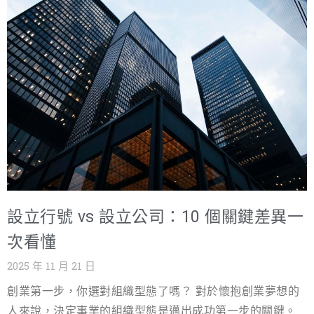
有一個看似簡單卻極為關鍵的環節經常被忽略，那就是公
數十份文件，包括預查申請書、股東同意書、章程、董事
司登記地址的選擇。許多創業者誤以為登記地址僅僅是形
會/股東會議事錄等，並確保格式完全正確。 流程往返：需
式上的要求，隨意選用自家住宅或低價的虛擬地址，卻不
多次往返經濟部、國稅局、銀行等機構，耗費大量交通與
知道這個決定將直接影響到公司的稅務負擔、法規遵循、
等待時間。 潛在錯誤：非專業人士容易在文件細節上出
甚至未來的營運風險。 錯誤的公司地址選擇可能導致一連
錯，導致補件、退件，嚴重拖延時程。 2. 委託專業公司設
串的麻煩：例如，將營業項目不符規定的公司登記在純住
立代辦的優勢 委託專業公司設立代辦服務，其核心價值在
宅區，可能面臨被檢舉、限期遷址甚至罰款的風險；或是
於「效率」與「專業」。 服
因稅籍登記不當，導致房屋稅、地價稅、甚至水電費率被
提高，反而徒增營運成本。這些隱藏的「地址陷阱」，往
往在公司穩定發展後才浮現，成為企業成長的絆腳石。 選
擇一個合適的登記地址，是確保企業合法營運、優化稅務
設立行號 vs 設立公司：10 個關鍵差異一
結構、並建立專業形象的基石。它不僅是政府公文的送達
處，更是企業法律關係的中心地域。 本文將以專業且易懂
次看懂
的語調，為您深度解析台灣公司設立時，最常見的三種公
2025 年 11 月 21 日
司地址選擇方案：商業區、住宅區，以及新興的借址登
創業第一步，你選對組織型態了嗎？ 對於懷抱創業夢想的
記。我們將從法規、稅務、成本、風險等面向進行全面比
人來說，決定事業的組織型態是邁出成功第一步的關鍵。