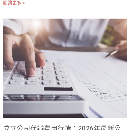
品牌資產和管理體系，同時享有稅務上的特定優勢，是企
閱讀更多 »
回申復與到期監控。多類別申請通常有組合價。 本文將作
業實現「在地化服務、全球化佈局」的關鍵一步。 本文將
為一份全面、深度的商標代辦費用指南與實務操作手冊，
作為一份深度教學與實務操作指南，為您全面解析設立分
徹底揭開 2025 年台灣商標代辦服務的行情與內幕。我們將
公司好處，深入探討分公司與子公司的差異、設立流程、
從官方規費、服務費的結構性差異入手，深入分析影響商
稅務優勢，並提供實用的操作建議與台灣的實際案例，助
標代辦價格的關鍵因素，並透過最新的台灣官方數據和實
您做出最明智的擴張決策，讓您的事業版圖如虎添翼。 設
際案例，教您如何辨識出真正高 CP 值的商標代辦推薦服
立分公司好處：為何它是擴展事業版圖的最佳策略？ 設立
務。我們的目標是幫助您做出最明智的決策，用最合理的
分公司好處的核心價值，在於其作為總公司「延伸觸角」
投資，為您的品牌築起堅不可摧的法律防線。 您的品牌值
的特性。它不是一個獨立的法律實體，而是總公司的一部
多少？從理解商標代辦費用的真正價值開始 在當今這個品
分，這帶來了多方面的戰略和營運優勢。 1. 稅務優勢：盈
牌價值決定市場地位的時代，一個獨特且受法律保護的品
餘匯回免扣繳，大幅降低稅負成本 在眾多設立分公司好處
牌標識，是企業最核心的無形資產。無論是新創公司還是
中，稅務優勢往往是企業主最為看重的。特別是對於外國
尋求轉型的老牌企業，商標註冊都是保護這份資產、避免
企業在台灣設立分公
被惡意仿冒或搶註的唯一途徑。對於許多缺乏法律背景的
創業者來說，商標註冊的過程充滿了挑戰：從複雜的尼斯
分類、嚴苛的識別性審查，到漫長的行政流程，每一步都
成立公司代辦費用行情：2026年最新公
可能因為疏忽而導致申請失敗。 面對市場上琳瑯滿目的商