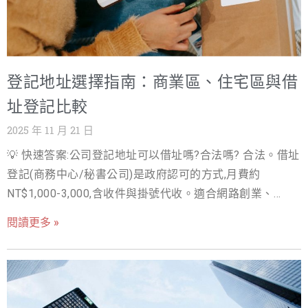
增長，例如在 114 年 1 月至 9 月間，全台新設立公司總數
以有效地將高稅率的個人所得轉化為低稅率的公司所得。
超過 3.2 萬家，顯示出台灣蓬勃的創業動能。然而，這股熱
稅
潮背後，是創業者必須面對繁瑣、複雜且不斷變動的法規
流程。 從公司名稱預查、資本額驗資、擬定公司章程，到
登記地址選擇指南：商業區、住宅區與借
向各主管機關申請公司登記、營業登記，每一個環節都充
滿了時間成本與潛在的錯誤風險。一旦文件準備不齊或流
址登記比較
程不符，輕則延誤數週，重則可能導致申請被駁回，讓原
2025 年 11 月 21 日
本就緊繃的創業時程雪上加霜。這正是尋求專業代辦公司
💡 快速答案:公司登記地址可以借址嗎?合法嗎? 合法。借址
設立服務的關鍵原因！ 為什麼需要代辦公司設立？自行辦
登記(商務中心/秘書公司)是政府認可的方式,月費約
理與委託代辦的差異分析 許多創業者在初期會考慮自行辦
NT$1,000-3,000,含收件與掛號代收。適合網路創業、
理公司設立，以節省費用。然而，當您深入了解整個流程
SOHO 與外縣市設點。注意三點:選有實體櫃檯的正規商務
後，會發現時間與專業知識的成本遠高於代辦費用。 1. 自
閱讀更多 »
中心、確認可配合國稅局訪查、發票地址與實際營業地一
行辦理的挑戰與風險 自行辦理成立公司代辦的過程，需要
致性要處理好。 登記地址不只是個地址，更是企業合規與
創業者親自處理以下事項： 法規研究：研讀《公司法》、
成本的關鍵 對於懷抱創業夢想的企業家而言，從發想到產
《商業登記法》及相關稅務法規，理解不同公司類型（有
品上線，每一步都充滿挑戰。然而，在眾多準備工作中，
限公司、股份有限公司）的差異與要求。 文件準備：準備