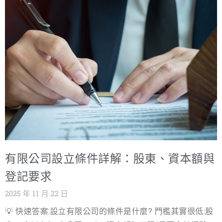
間，以及在僵化體制中難以實現的個人價值。這些痛點，
促使越來越多的自由工作者（Freelancer）和專業人士，開
始尋求一種更自主、更高效、更能體現個人專業的職涯路
徑。 根據台灣主計總處的統計，我國非典型就業人數已持
續維持在 80 萬人以上的高點，且有年輕化趨勢 [1]。這份
數據強烈地指出，追求工作自主權、時間彈性與多元收入
來源，已成為一股不可逆的浪潮。然而，單純的「接案」
模式，往往缺乏正式的品牌形象與法律保障。 這正是「成
立工作室」的價值所在。對於渴望擺脫受雇身份、將個人
專業能力轉化為可持續經營事業的自由工作者而言，成立
工作室好處是顯而易見的：它不僅是從「單純接案」邁向
有限公司設立條件詳解：股東、資本額與
「品牌經營」的關鍵一步，更是建立專業形象、優化稅務
結構、並最終實現財務與時間自由的最佳選擇。隨著全球
登記要求
遠距工作趨勢的興起，成立工作室已成為許多專業人士追
2025 年 11 月 22 日
求更高生活品質和職涯成就的共同選擇。 本文將作為一份
💡 快速答案:設立有限公司的條件是什麼? 門檻其實很低:股
深度教學與實務操作指南，全面解析成立工作室的流程、