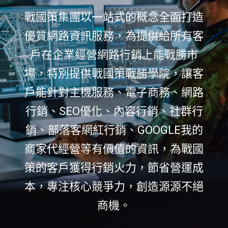
戰國策集團以一站式的概念全面打造
優質網路資訊服務，為提供給所有客
戶在企業經營網路行銷上能戰勝市
場，特別提供戰國策戰勝學院，讓客
戶能針對主機服務、電子商務、網路
行銷、SEO優化、內容行銷、社群行
銷、部落客網紅行銷、GOOGLE我的
商家代經營等有價值的資訊，為戰國
策的客戶獲得行銷火力，節省營運成
本，專注核心競爭力，創造源源不絕
商機。