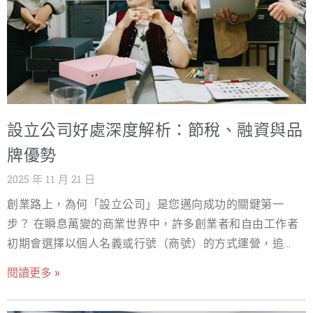
無數懷抱夢想的創業者正準備踏出第一步。然而，在激情
NT$2,400 (電子) 提交申請時 專業代
與願景之外，現實的行政流程與費用往往成為一道難題。
您是否也曾上網搜尋「成立公司代辦費用」或「公司設立
代辦費用」，卻發現資訊零散、價格不一，甚至擔心遇到
隱藏收費？ 根據經濟部統計，台灣新設立的公司家數持續
攀升，這反映了全民創業的熱情。然而，繁瑣的行政流
設立公司好處深度解析：節稅、融資與品
程，如公司名稱預查、資本額簽證、文件準備、各機關送
件等，不僅耗費時間，更考驗著創業者對法規的熟悉度。
牌優勢
對於初次創業者而言，將寶貴的時間投入在不熟悉的行政
2025 年 11 月 21 日
事務上，無疑是最大的成本浪費。 這正是專業代辦服務存
創業路上，為何「設立公司」是您邁向成功的關鍵第一
在的價值。一個優秀的代辦團隊，能讓您省去至少 3-5 個
步？ 在瞬息萬變的商業世界中，許多創業者和自由工作者
工作天的行政時間，並避免因文件錯誤導致的退件風險。
初期會選擇以個人名義或行號（商號）的方式運營，追求
但問題是：開公司代辦費用究竟多少才合理？市場行情如
低門檻和簡單的稅務處理。這種模式在事業剛起步、營收
何？不同服務內容的差異在哪裡？ 本文將為您帶來 2025
閱讀更多 »
規模尚小時或許可行。然而，當您的事業開始成長，營收
年最新的「成立公司代辦費用」行情調查，深度解析代辦
規模不斷擴大，您是否開始感受到個人名義經營帶來的
服務的收費結構、影響價格的關鍵因素，並提供實用指