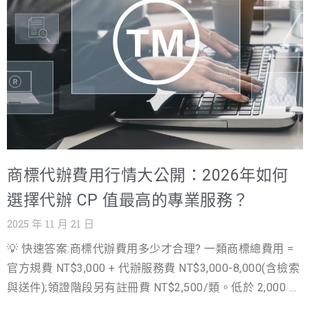
市場滲透率瓶頸：總公司設在單一地點，難以有效覆蓋地
應置董事，人數為 1 人以上。這意味著： 一人有限公司：
理位置分散的客戶群。 在地化服務不足：缺乏在地實體據
股東僅需一人即可設立，該股東即為當然董事，並擔任公
點，無法提供即時、貼近客戶需求的服務，影響客戶滿意
司負責人。 多人有限公司：股東人數無上限，所有股東皆
度與忠誠度。 稅務與法規複雜性：在新的行政區域進行業
為公司組成份子。 股東資格： 自然人：需年滿 18 歲，具
務活動，如何合法、有效地處理稅務與法規遵循問題，是
備完全行為能力。 法
令人頭痛的難題。 品牌信任度建立不易：新市場的客戶對
遠方的總公司缺乏熟悉感與信任，導致業務推廣阻力重
重。 這些挑戰，讓許多企業在擴張的門檻前躊躇不前。你
是否也曾想過，有沒有一種方式，能讓你以更輕巧、更具
商標代辦費用行情大公開：2026年如何
彈性的姿態，迅速融入新市場，並享有總公司的資源優
勢？答案是肯定的，那就是設立分公司。 需求：尋求彈
選擇代辦 CP 值最高的專業服務？
性、高效、低成本的擴張模式 設立分公司，正是解決上述
2025 年 11 月 21 日
痛點、實現高效擴張的最佳策略。它不僅能讓企業在新的
💡 快速答案:商標代辦費用多少才合理? 一類商標總費用 =
地理位置擁有一個合法的經營據點，更重要的是，它提供
官方規費 NT$3,000 + 代辦服務費 NT$3,000-8,000(含檢索
了一種在法律、稅務和營運上都極具彈性的組織形式。分
與送件);領證階段另有註冊費 NT$2,500/類。低於 2,000 的
公司作為總公司的延伸，能快速複製總公司的成功模式、
服務費多半只代填表(無檢索無申復);高於萬元要看是否含駁