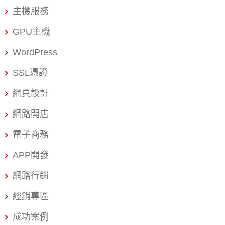
而延宕進度。這不僅耗費了寶貴的創業時間，更可能讓您
獨立的法律實體，可以自己的名義進行交易、簽訂合約、
主機服務
錯失市場先機。 本篇文章由資深會計師團隊為您深度解析
承擔債務。公司股東對公司的責任以其「出資額」為限，
2024 年最新的行號設立流程，將繁瑣的步驟化繁為簡為
GPU主機
這就是所謂的有限責任。即使公司負債累累，股東的
「5 大核心步驟」。我們將提供最實用的操作指南、文件清
WordPress
單，以及加速設立行號的實戰技巧，讓您了解如何最快 3
SSL憑證
天內完成行號登記，合法、安心地開啟您的事業版圖。 無
論您的資本額多寡，這份指南都將是您在台灣成功設立行
網頁設計
號、啟動事業的權威參考。讓我們一起告別混亂，用最有
網路開店
效率的方式，專注於您的核心業務發展！ 行號設立流程深
度解析與實戰操作指南 行號設立（商業登記）是依據《商
電子商務
業登記法》所進行的程序，主要適用於獨資或合夥經營的
APP開發
小型事業。相比於公司設立，行號登記具有流程簡便、費
用較低、稅務處理彈性高等優勢，非常適合剛起步的微型
網路行銷
創業家。 步驟一：行號名稱預查與營業項目確認（奠定事
經銷專區
業基礎） 行號設立流程的第一步，也是最關鍵的一步，就
是確認您的事業名稱和營業項目。 1. 行號名稱預查：縣市
成功案例