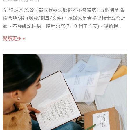
水與市場競爭力。從長遠來看，將個人事業轉型為公司，
💡 快速答案:公司設立代辦怎麼挑才不會被坑? 五個標準:報
是創業者實現永續經營、規模化發展和品牌價值最大化的
價含項明列(規費/刻章/文件)、承辦人是合格記帳士或會計
必經之路。 本文將為您深度解析設立公司好處的三大核心
師、不強綁記帳約、時程承諾(7-10 個工作天)、後續稅務
支柱：節稅優化、多元融資管道以及品牌與法律優勢。我
諮詢管道。行情 NT$8,000-15,000 含政府規費;明顯低於行
們將提供詳盡的實務操作指南，並佐以台灣官方數據與實
閱讀更多 »
情的,通常靠後續記帳約或加價項補回。 一個優質的代辦公
際案例，幫助您做出最明智的創業決策，讓您的事業從
司設立團隊，不僅能為您節省寶貴的時間，更能憑藉專業
「個體戶」邁向「企業化」的康莊大道。 稅務優化與合法
知識，避免您在法規細節上踩雷。他們就像是您創業旅程
節稅：設立公司好處的首要考量 對於營收穩定的創業者而
中的領航員，確保您的開公司代辦流程順暢無阻。面對市
言，稅務負擔往往是影響淨利潤的最大因素之一。台灣的
場上琳瑯滿目的代辦服務，該如何挑選？本文將深入解析
稅制設計，使得公司組織在特定條件下，比個人或行號享
選擇公司設立代辦服務的 5 大評選標準，並提供實用的服
有更顯著的節稅優勢。這也是許多創業者選擇成立公司好
務比較，助您找到最可靠的合作夥伴，讓您能心無旁騖地
處的首要原因。 1. 營利事業所得稅與個人綜合所得稅的稅
專注於事業核心發展。 創業起步的痛點與專業代辦公司設
率差異：聰明避開 40% 高稅率 台灣的個人綜合所得稅（綜
立的價值 對於懷抱創業夢想的您來說，成立公司代辦的過
所稅）採用累進稅率，最高可達 40%。而營利事業所得稅
程往往是夢想與現實之間的第一道高牆。根據經濟部商業
（營所稅）的稅率則相對固定且較低，目前為 20%。當您
發展署的統計數據，台灣每年新設立的公司家數雖然持續
的事業淨利潤超過一定門檻時，將收入轉由公司承擔，可