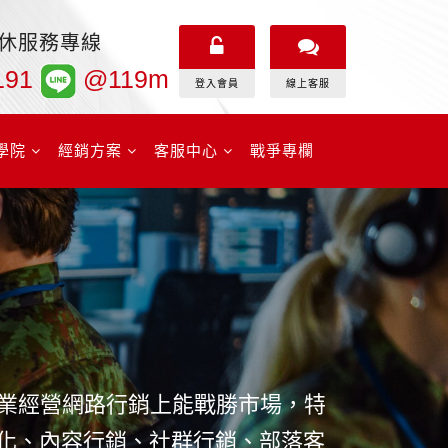
無休服務專線
191
@119m
登入會員
線上客服
學院
經銷方案
客服中心
戰爭專欄
業經營網路行銷上能戰勝市場，特
優化、內容行銷、社群行銷、部落客