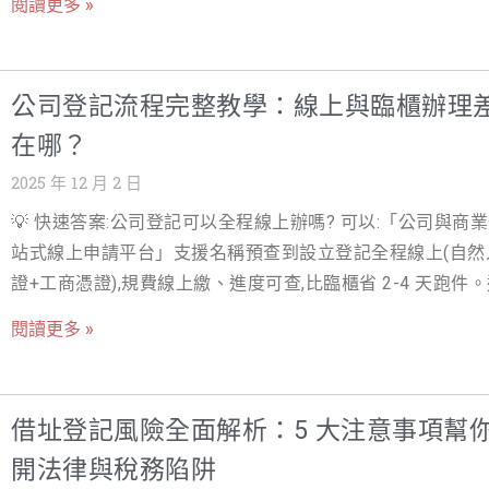
場已經在動，競爭對手的公司早就設立完成，你還卡在準備
閱讀更多 »
十年後續展規費 NT$4,000/類。 『商標是企業的無形資產
件，錯過好幾個合作或補助申請的機會。 這也是為什麼越來
標申請費用總是讓人猶豫』 在競爭越來越激烈的 2025–2026
創業者，會選擇找專業的成立公司代辦或公司設立代辦。把
業環境中，一個具識別性、能被法律保護的商標，已經不只
的行政程序交給熟悉流程、懂法規的人處理，自己專心去談
公司登記流程完整教學：線上與臨櫃辦理
「好看」的圖樣，而是企業非常重要的無形資產。它代表產
戶、做產品、跑市場。簡單說，付出一筆合理的成立公司代
在哪？
服務的來源，是消費者辨識你、信任你、願意持續回購的關
用，換回來的是：時間、合法性、以及少很多踩雷的機會。 
經營得好的商標與品牌名稱，長期下來會變成非常有份量的
2025 年 12 月 2 日
實上，市面上的公司登記代辦品質落差很大，報價從幾千到
產。 但現實是，多數創業者與中小企業主，一開始遇到的問
元都有。有的強調「超低價」，卻在過程中不斷加收額外費
💡 快速答案:公司登記可以全程線上辦嗎? 可以:「公司與商
常不是設計，而是： 「商標費用到底要多少？」「自己申請
有的強調「一站式包辦」，但你根本看不懂實際包含哪些服
站式線上申請平台」支援名稱預查到設立登記全程線上(自然
省，還是應該找代辦？」 你可能也正在掙扎：到底要不要自
因此，搞懂成立公司代辦費用行情、費用組成與合理區間，
證+工商憑證),規費線上繳、進度可查,比臨櫃省 2-4 天跑件
經濟部智慧財產局網站研究流程、線上申請，盡量把商標申
成創業前非常重要的一步。這篇文章會從實務角度，帶你看
文件單純的新設;股權複雜、外資或特許行業,臨櫃(或代辦)溝
用壓到最低？還是乾脆付一筆商標代辦費用，把風險和流程
閱讀更多 »
整個遊戲規則。 一、為什麼需要成立公司代辦？時間、專業
間較大。 在台灣，將一個創新的想法轉化為具體的事業體，
給專業團隊，換時間與成功率？表面看起來，好像只是「多
險規避 1. 自己辦 vs 找人代辦：你真的省到錢了嗎？ 很多
設立登記是所有創業者必須面對的第一道關卡。這不僅是取
筆代辦費」與否的差別，但實際上，最後落在你帳上的商標
個直覺是：「自己跑就好啊，可以省下一筆代辦費用。」但
法經營地位的法律要求，更是開啟企業品牌、建立商業信譽
價格，往往會因為這幾件事被大幅放大： 一開始檢索沒做好
借址登記風險全面解析：5 大注意事項幫
上，你省下的是現金，付出的卻是時間、心力，還有看不到
受稅務優惠的基石。然而，對於許多初次創業的新手而言，
駁回後重申 類別選錯，未來產品線無法受到保護 商品／服
險。 自行辦理時，你得自己研究成立公司登記流程、填各式
開法律與稅務陷阱
的行政程序、複雜的文件準備，以及對「線上辦理」與「臨
稱寫法不合規，被要求補正、來回往返 不會寫答辯書，只能