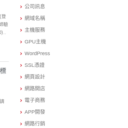
公司訊息
(登
網域名稱
計師驗
主機服務
0)。
看解
GPU主機
的只
WordPress
業者
又焦
SSL憑證
商標
開立
網頁設計
送件
網路開店
件、
電子商務
申請
自己
APP開發
司
：市
網路行銷
 類。