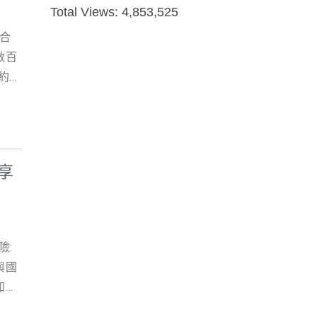
承
理障
Total Views:
4,853,525
費用
是
的線
完整
配合
上已
時
商標
數百
程中
？
約條
供一
看
全合
詳細
 商
入解
與臨
為新
，透
標費
式允
最有
享
代
的彈
 公
財產
記風
記」
地
面臨
談。
 台灣
高額
辦
險:
，並
具有
與國
阱，
依據
加
 借
人
即時
地址