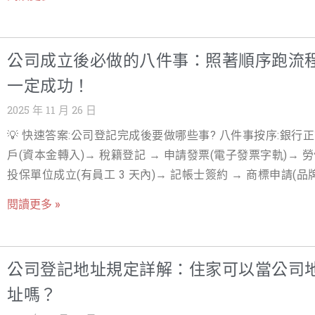
公司設立流程其實沒有你想得那麼可怕。但最容易出問題的
任的範圍，甚至是資金籌措的難易度。許多創業者常因不了
將開公司時間縮短到極致。 本文的目標讀者是所有正在或即
是步驟難，而是： 文件沒準備好 流程順序搞錯 不知道哪些
司 vs 行號之間的本質區別，而做出了不適合現階段發展的
上創業之路的您。我們將從法規基礎、實務操作到常見的「
會被退件 接下來，我們會用最清楚也最貼近實務的方式帶你
擇，導致後續面臨不必要的稅務困擾或法律風險。 特別是對
關」環節，提供一份詳盡的深度教學與實務操作指南，確保
公司成立後必做的八件事：照著順序跑流
每一步。 步驟一：選擇公司組織類型與決定營業項目 這是
次創業者而言，網路上眾說紛紜的資訊，讓公司行號差異顯
精準掌握每一個步驟，讓您的創業熱情不再被冗長的行政程
流程的起點，也是影響未來營運、稅務、股權結構的關鍵決
一定成功！
加複雜難解。你可能聽說「行號節稅比較輕鬆」，也可能聽
消磨。掌握了這份時間軸，您就能更有效地規劃資源，讓您
1. 公司組織類型比較 在台灣，最常見的企業組織形式為「有
「公司規模較大，更有利於品牌發展」。但這些說法往往只
2025 年 11 月 26 日
業以最快的速度，正式啟動營運。無論您選擇有限公司或股
司」與「股份有限公司」，此外還有「行號」（商業登記）。
皮毛，忽略了台灣商業法規與稅制背後更深層的邏輯。例如
限公司，本文都將為您提供最實用的公司成立流程加速秘訣。
💡 快速答案:公司登記完成後要做哪些事? 八件事按序:銀行
一：公司組織類型比較表 特性 有限公司 (Li
稅務上，行號的所得直接併入個人綜合所得稅，在高利潤情
度解析台灣公司成立流程：掌握公司成立從零到營業的八大
戶(資本金轉入)→ 稅籍登記 → 申請發票(電子發票字軌)→ 
下，反而可能比公司繳納更高的稅款；而在法律上，行號的
步驟 台灣的公司成立流程看似複雜，但只要掌握關鍵的八個
投保單位成立(有員工 3 天內)→ 記帳士簽約 → 商標申請(品
責任，更可能讓創業者面臨個人資產被追討的風險。 設立公
驟，並理解每個環節的所需時間與加速技巧，就能大幅縮短
護)→ 官網與網域(用公司名義)→ 營業用保險。前四項有法
號的選擇，是創業策略的基石。一個錯誤的決定，可能讓你
閱讀更多 »
成立時間。以下我們將詳盡拆解每一個步驟，並提供實務上
限,漏了就是罰單起步。 公司成立只是起點，公司營運的挑戰
業發展的關鍵時刻，錯失融資機會、受限於地域經營，甚至
議。 步驟一：決定公司類型與名稱預查 這是公司成立流程
剛開始 恭喜您！完成公司成立登記，只是創業的第一步。真
律糾紛中付出沉重代價。因此，深入理解這兩種組織型態的
一步。建議一次提出 3-5 個備選名稱，並使用線上系統申請
公司營運挑戰，從稅務、會計到銀行開戶才正要開始。許多
律、稅務、會計和營運層面的公司行號比較，是每位創業者
公司登記地址規定詳解：住家可以當公司
確保效率。名稱預查通過後，會保留六個月。公司成立流程
者常誤以為拿到「公司設立登記表」即大功告成，卻忽略了
成功前必須完成的功課。 本文將以專業但易懂的語調，為你
名稱預查的順利與否，直接影響後續進度。 所需時間： 線
址嗎？
成立後的行政與法務細節，這些細節才是決定企業能否穩健
解析設立公司行號的完整流程、法規基礎、稅務會計處理，
請約 1-2 個工作天。 （延伸閱讀：公司設立流程八大步驟
的關鍵。稍有不慎，輕則影響效率，重則面臨罰款或法律風