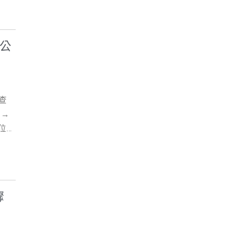
的有
登記
解、
在台
司
記風
，股
公司
記風
公
限，
萬元
文
散，
負
，後
。
能面
責人
深度
增加
好證
查
線上
三：
稅率
 →
。掌
立專
記，
位
務應
記地
7-
精華
慮：
 表
人以
板上，
業用
在原
圍繞
驟
且無法
你可
核機
能影
包，
法規
用途