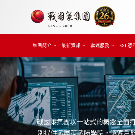
集團簡介
最新資訊
雲端服務
SSL憑
戰國策集團以一站式的概念全面
別提供戰國策戰勝學院，讓客戶能