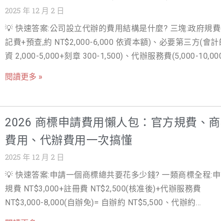
2025 年 12 月 2 日
💡 快速答案:公司設立代辦的費用結構是什麼? 三塊:政府規費
記費+預查,約 NT$2,000-6,000 依資本額)、必要第三方(會
資 2,000-5,000+刻章 300-1,500)、代辦服務費(5,000-10,00
總價 NT$1-2 萬是合理區間。風險提示:超低價綁記帳長約要
閱讀更多 »
約條款、「全包價」要求逐項列明 — 規費是固定的,能灌水
有服務費。 創業起步的挑戰 v.s. 專業代辦的價值 對多數創
來說，從一個商業點子走到「真的開一間公司」，是既期待
2026 商標申請費用懶人包：官方規費、
慮的過程。你一方面想趕快完成成立公司登記，開始接案、
費用、代辦費用一次搞懂
發票、簽合約；另一方面又被一連串流程卡住——公司名稱預
查、資本額簽證、股東資料、章程、營業項目、營業地址、
2025 年 12 月 2 日
機關，全都是不同單位、不同表格。稍有不熟，就得來回補
💡 快速答案:申請一個商標總共要花多少錢? 一類商標全程:
重送，時間一拖就是好幾週。 很多人一開始為了省錢，打算
規費 NT$3,000+註冊費 NT$2,500(核准後)+代辦服務費
跑完整套流程，結果發現不只耗掉大量時間，還要一邊查公
NT$3,000-8,000(自辦免)= 自辦約 NT$5,500、代辦約
法、一邊問朋友，甚至被政府機關退件好幾次。更尷尬的是
NT$8,500-13,500。多類別各自計費,常見品牌保護組合 2-3