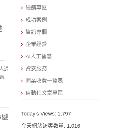
文
，但商
經銷專區
越多
 商
繁瑣
成功案例
是
客
差
品與
資訊專欄
辦費
鍵。
但現
企業經營
資
幾萬
題通
AI人工智慧
用；
業一
比較
務。
資安服務
人憑
己上
就變
。適合
請費
同業收費一覽表
清楚
通空
都交
與風
自動化文章專區
公司
付一
人第一
得合
申請
實際
、享
，被
Today's Views:
1,797
你避
的風
繁瑣
務名
表
今天網站訪客數量:
1,016
櫃辦
接受