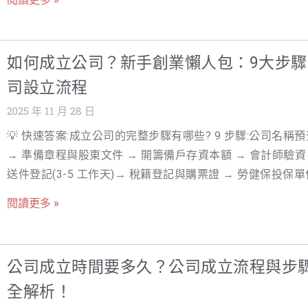
格，負責人須負無限責任。選擇公司組織，不僅能保障股東
通知?)、合約的退場條款。 深度解析 PTT 網友們關於借址
與實際營運地址分開。然而，借址登記風險源於對法規的誤
限責任，更有利於後續的募資、品牌建立與享受稅務優惠。 
風險的真實借址登記經驗分享 一.創業初期最棘手的難題：公
地址使用性質不符，以及不肖業者的「低價陷阱」。 借址登
灣，常見的公司類型主要有兩種： 有限公司：股東人數較少
地址 對於剛起步的創業者來說，最大的痛點之一，莫過於「
險一：稅務稽查與「虛設行號」的認定 這是最嚴重的借址登
如何成立公司？新手創業懶人包：9大步驟
東會的權力集中，適合小型或家族企業。股東以其出資額為
設立地址」的選擇。 痛點一：租金壓力：實體辦公室動輒數
險。國稅局認定「營業地址」須具備實際「聯絡」與「收發
對公司負有限責任。 股份有限公司：股東人數較多，股權分
司設立流程
的租金，對於尚未有穩定現金流的新創公司來說，是沉重的
件」功能，不得有虛設行號嫌疑。被認定為「虛設行號」後
設有董事會和監察人，適合需要公開募資或規模較大的企業
擔。 痛點二：自宅登記的風險：如果將公司登記在自宅，可
2025 年 11 月 28 日
果極為嚴重，包括補稅與 1 至 3 倍罰鍰追繳、勒令停業、負
（延伸閱讀：開公司需要什麼條件？資格、文件與資金準備
臨房屋稅、地價稅稅率由「自用」變為「營業用」的風險，
信用受損。創業者必須確保登記地址功能完善，並隨時準備
💡 快速答案:成立公司的完整步驟有哪些? 9 步驟:公司名稱預
教學 ） 公司登記流程：標準五大步驟完整教學 無論您選擇
持有成本，且未來出售時可能影響房地合一稅的適用。 痛點
明公司的真實營運狀況。 借址登記風險二：土地使用分區與
→ 準備章程與股東文件 → 開籌備戶存資本額 → 會計師驗資
或臨櫃辦理，公司登記流程的核心步驟是固定且不可跳過的
形象與專業度：許多行業需要一個位於商業區的地址，以建
變動：住家登記的隱藏成本 使用「住家」或「親友地址」登
送件登記(3-5 工作天)→ 稅籍登記與購票證 → 勞健保投保單
握這些步驟，是確保順利完成公司登記的關
業、可信賴的企業形象。 正是在這樣的背景下，借址登記服
面臨稅率大幅變動的借址登記風險。將住家地址作為公司登
→ 開立正式帳戶 → 官網與商務信箱。全程自辦 2-4 週,代辦 
運而生，它提供了一個完美的解決方案：以極低的成本，在
閱讀更多 »
址時，房屋稅率將從自用住宅（1.2%）改為營業用（3% 至
10 個工作天,總費用自辦約 NT$5,000、代辦 NT$10,000-
地段取得一個合法的公司登記地址。 二. PTT 上的熱議與焦
5%），地價稅率也會提高，導致房屋稅與地價稅大幅增加。
15,000。 創業的起點，其實是搞懂怎麼做公司設立！ 很多
借址登記風險ptt 討論的真實心聲 在 PTT 的 toberich 等看
格一：住家與營業用地址的稅率比較 稅目 自用住宅稅率 營
為創業的第一步是想產品、找客戶、做品牌 但真正會把人卡
「借址登記」一直是熱門關鍵字。網友們的討論核心，往往
公司成立時間要多久？公司成立流程與步
稅率 借址登記風險影響 房屋稅 1.2% 3% ~ 5% 稅負增加，
地的，往往是最不起眼的一件事 ——公司到底要怎麼設立？ 
在以下幾個問題：合法性疑慮、費用與服務差異、國稅局查
享受自用住宅優惠 地價稅 0.2% 1% ~ 5.5% 稅負增加，且可
全解析！
能也跟大多數新手創業者一樣，看過一堆教學、影片、懶人
率、以及產業限制。 這些討論反映了創業者對於成本控制與
響土地增值稅 此外，若行業別與地址的土地使用分區或建物