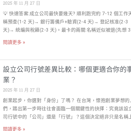
結果越看越問號： 「有限公司跟股份有限公司到底差在哪？
2025 年 11 月 27 日
遵循之間的掙扎與焦慮。接下來，我們將深入這些議題，提
不符（如在住宅區登記辦公室），可能違反《都市計畫法》
「公司設立流程為什麼每個網站寫得都不太一樣？」 「照著
全面的解析與借址登記避雷指南。 PTT 上深度解析與實用建
💡 快速答案:成立公司最快要幾天? 順利跑完約 7-12 個工作
《建築法》，面臨 6 至 30 萬元罰鍰並需限期改善或遷址。 
設立流程跑，時間真的只要 2～3 週嗎？還是只是說說？」 
三. 深度解析：借址登記是什麼？合法性與法源依據 借址登
稱預查(1-2 天)→ 銀行籌備戶+驗資(2-4 天)→ 登記核准(2-3
登記風險三：房東與親友的稅務連帶責任：無
經濟部最新統計數據，截至 2024 年底，全台公司登記現有
又稱虛擬辦公室（Virtual Office），指的是公司或行號將其
天)→ 統編與稅籍(2-3 天)。最卡的兩關:名稱近似被退(先想 3
已突破 78 萬家，其中「批發及零售業」佔比最高，達 28.5
業登記地址」登記在商務中心、會計師事務所或其他提供此
備案)、銀行開戶排程(先預約)。找代辦的價值一半在「文件
這龐大的數字背後，是無數創業者對未來的期盼與努力。然
閱讀更多 »
的場所，但實際上並未租用該處的實體辦公空間。 四. 法律
到位不退件」。 在台灣每年都有數以萬計的創業者懷抱著夢
許多創業者因為不熟悉繁瑣的公司設立流程，導致文件往返
礎：借址登記的合法性 借址登記在台灣是合法的商業行為，
準備投入市場。然而，從一個概念到一家正式營運的企業，
間延宕，甚至在起跑點上就耗費了大量不必要的精力。不完
源依據主要來自於《公司法》和《商業登記法》。只要提供
隔著一道看似繁瑣的行政程序高牆——那就是公司成立流程。
設立公司圖解資訊，更讓創業者感到無所適從。 所以放心，
設立公司行號差異比較：哪個更適合你的
登記的場所具備合法的房屋使用執照，且雙方簽訂了地址租
多創業者常問：「我的產品已經準備好了，到底最快多久可
只有你搞不懂，幾乎每個新手一開始都被公司設立流程困住
借用契約，即符合公司設立的地址要求。財政部函釋也明確
業？
始營業？」這不僅是時間效率的問題，更是市場先機的競爭。
這篇，就是要讓你「一次看懂，不再卡關」。戰國策會用最
出，只要公司能證明其「實際營業活動」與「登記地址」沒
國策理解您的焦慮。每一天的延遲，都可能錯失一個重要的
2025 年 11 月 27 日
的方式，9個步驟帶你一起從公司設立名稱預查 → 驗資 → 
接關聯性（例如：網路銷售、顧問服務等），且能配合稅務
機。根據經濟部中小企業處的統計，新創企業的存活率與其
→ 營業登記，逐步走完整個流程，讓你不用再被法規、文件
創業起步，你選對「身份」了嗎？ 在台灣，懷抱創業夢想的
的查核，借址登記是可行的。 表格1：公司設立地址類型比較
市場的速度息息相關。因此，精準掌握公司設立時間，成為
回跑機關拖到心累。 你只要照著這份設立公司流程懶人包走
們，踏出第一步時往往會面臨一個關鍵性的抉擇：究竟該設
記類型 特色 優點 潛在
成功的隱形關鍵。本文將以最專業、最實務的角度，為您深
能把公司穩穩設好，把時間拿去做更重要的事 —— 賺錢、拓
司行號中的「公司」還是「行號」？這個決定絕非只是名稱
析台灣公司設立時間的完整時間軸。我們將打破傳統觀念，
場、打造產品。 9個步驟帶你一次看懂完整公司設立流程 完
不同，它牽動著未來事業發展的格局、稅務負擔的輕重、法
告訴您「需要」多久，更要教您如何透過優化流程、準備文
閱讀更多 »