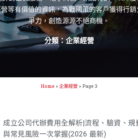
代經營等有價值的資訊，為戰國策的客戶獲得行
爭力，創造源源不絕商機。
分類：企業經營
Home
»
企業經營
»
Page 3
成立公司代辦費用全解析|流程、驗資、規
與常見風險一次掌握(2026 最新)