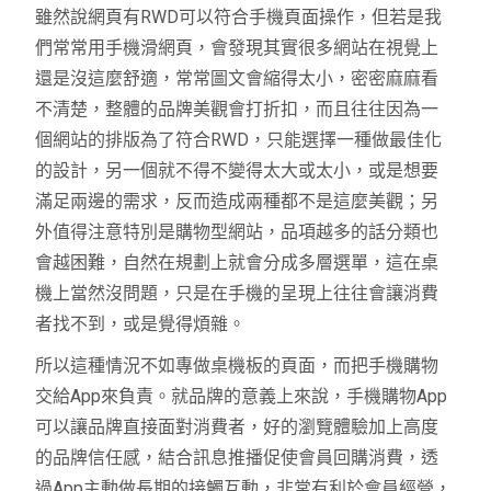
雖然說網頁有RWD可以符合手機頁面操作，但若是我
們常常用手機滑網頁，會發現其實很多網站在視覺上
還是沒這麼舒適，常常圖文會縮得太小，密密麻麻看
不清楚，整體的品牌美觀會打折扣，而且往往因為一
個網站的排版為了符合RWD，只能選擇一種做最佳化
的設計，另一個就不得不變得太大或太小，或是想要
滿足兩邊的需求，反而造成兩種都不是這麼美觀；另
外值得注意特別是購物型網站，品項越多的話分類也
會越困難，自然在規劃上就會分成多層選單，這在桌
機上當然沒問題，只是在手機的呈現上往往會讓消費
者找不到，或是覺得煩雜。
所以這種情況不如專做桌機板的頁面，而把手機購物
交給App來負責。就品牌的意義上來說，手機購物App
可以讓品牌直接面對消費者，好的瀏覽體驗加上高度
的品牌信任感，結合訊息推播促使會員回購消費，透
過App主動做長期的接觸互動，非常有利於會員經營，