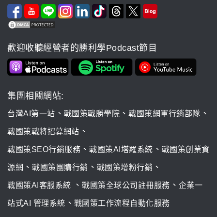
歡迎收聽經營者的勝利學Podcast節目
集團相關網站:
、
、
、
台灣AI第一站
戰國策戰勝學院
戰國策網軍行銷部隊
、
戰國策戰將招募網站
、
、
戰國策SEO行銷服務
戰國策AI塔羅系統
戰國策創業資
、
、
、
源網
戰國策團購行銷
戰國策增粉行銷
、
、
戰國策AI客服系統
戰國策全球公司註冊服務
企業一
、
站式AI 管理系統
戰國策工作流程自動化服務