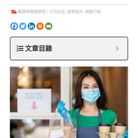
戰國策戰勝學院
/
公司訊息
,
網頁設計
,
網路行銷
文章目錄