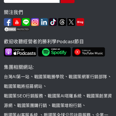
關注我們
歡迎收聽經營者的勝利學Podcast節目
集團相關網站:
、
、
、
台灣AI第一站
戰國策戰勝學院
戰國策網軍行銷部隊
、
戰國策戰將招募網站
、
、
戰國策SEO行銷服務
戰國策AI塔羅系統
戰國策創業資
、
、
、
源網
戰國策團購行銷
戰國策增粉行銷
、
、
戰國策AI客服系統
戰國策全球公司註冊服務
企業一