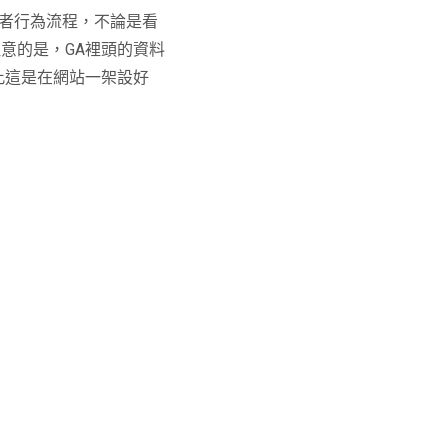
者行為流程，不論是看
注意的是，
GA
裡頭的資料
此這是在網站一架設好