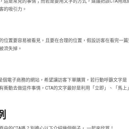
，這是常見的事情；而若是要用文字的方式，建議把該
CTA
用底
客的吸引力。
的位置要容易被看見，且要在合理的位置，假設訪客在看完一篇
被流失掉。
是個電子商務的網站，希望讓訪客下單購買，若行動呼籲文字是
有衝動去做這件事情，
CTA
的文字最好是利用「立即」、「馬上
例
頁中的
CTA
嗎？別擔心以下介紹幾個例子， 一起來欣賞！