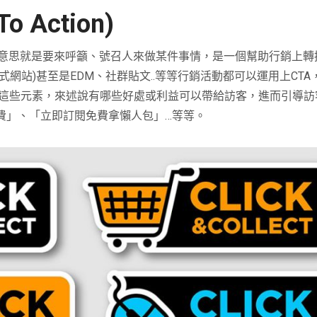
 Action)
的意思就是要來呼籲、號召人來做某件事情，是一個幫助行銷上轉
頁式網站)
甚至是
EDM
、社群貼文
..
等等行銷活動都可以運用上CTA
這些元素，來述說有哪些好處或利益可以帶給訪客，進而引導訪
費」、「立即訂閱免費拿懶人包」
…
等等。