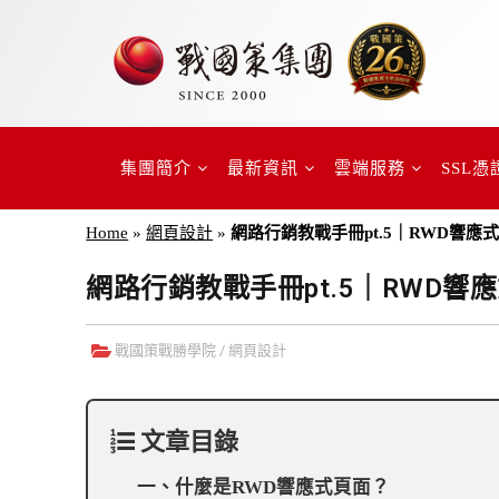
集團簡介
最新資訊
雲端服務
SSL憑
Home
»
網頁設計
»
網路行銷教戰手冊pt.5｜RWD響
網路行銷教戰手冊pt.5｜RWD
戰國策戰勝學院
/
網頁設計
文章目錄
一、什麼是RWD響應式頁面？