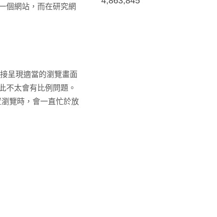
4,863,845
一個網站，而在研究網
直接呈現適當的瀏覽畫面
此不太會有比例問題。
置瀏覽時，會一直忙於放