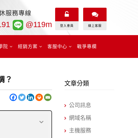
無休服務專線
191
@119m
登入會員
線上客服
學院
經銷方案
客服中心
戰爭專欄
調？
文章分類
公司訊息
網域名稱
主機服務