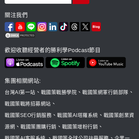
關注我們
歡迎收聽經營者的勝利學Podcast節目
集團相關網站:
、
、
、
台灣AI第一站
戰國策戰勝學院
戰國策網軍行銷部隊
、
戰國策戰將招募網站
、
、
戰國策SEO行銷服務
戰國策AI塔羅系統
戰國策創業資
、
、
、
源網
戰國策團購行銷
戰國策增粉行銷
、
、
戰國策AI客服系統
戰國策全球公司註冊服務
企業一