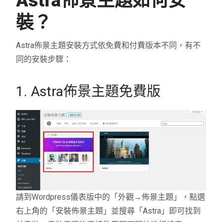
Astra佈景主題如何安
所有付
裝？
55種
所有付費版特色功能
一對一
Astra佈景主題安裝方式依免費和付費版本不同，有不
20種以上的樣板
同的安裝步驟：
功能
無限制
一對一支援
WordPr
1. Astra佈景主題免費版
無限制的網站使用
Eleme
Beave
請到Wordpress儀表版中的「外觀→佈景主題」，點選
右上角的「安裝佈景主題」並搜尋「Astra」即可找到