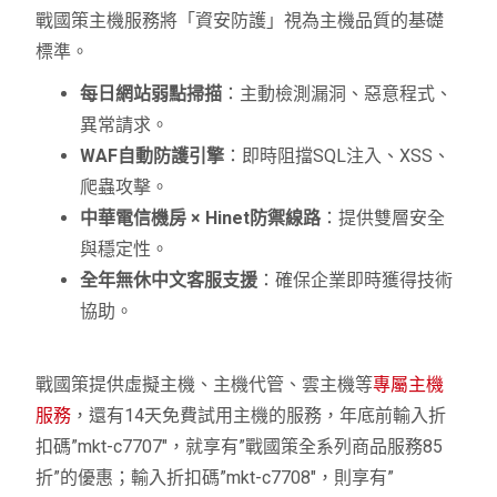
戰國策主機服務將「資安防護」視為主機品質的基礎
標準。
每日網站弱點掃描
：主動檢測漏洞、惡意程式、
異常請求。
WAF自動防護引擎
：即時阻擋SQL注入、XSS、
爬蟲攻擊。
中華電信機房 × Hinet防禦線路
：提供雙層安全
與穩定性。
全年無休中文客服支援
：確保企業即時獲得技術
協助。
戰國策提供虛擬主機、主機代管、雲主機等
專屬主機
服務
，還有14天免費試用主機的服務，年底前輸入折
扣碼”mkt-c7707″，就享有”戰國策全系列商品服務85
折”的優惠；輸入折扣碼”mkt-c7708″，則享有”