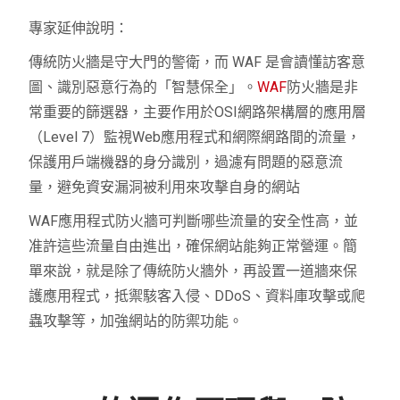
專家延伸說明：
傳統防火牆是守大門的警衛，而 WAF 是會讀懂訪客意
圖、識別惡意行為的「智慧保全」。
WAF
防火牆是非
常重要的篩選器，主要作用於OSI網路架構層的應用層
（Level 7）監視Web應用程式和網際網路間的流量，
保護用戶端機器的身分識別，過濾有問題的惡意流
量，避免資安漏洞被利用來攻擊自身的網站
WAF應用程式防火牆可判斷哪些流量的安全性高，並
准許這些流量自由進出，確保網站能夠正常營運。簡
單來說，就是除了傳統防火牆外，再設置一道牆來保
護應用程式，抵禦駭客入侵、DDoS、資料庫攻擊或爬
蟲攻擊等，加強網站的防禦功能。