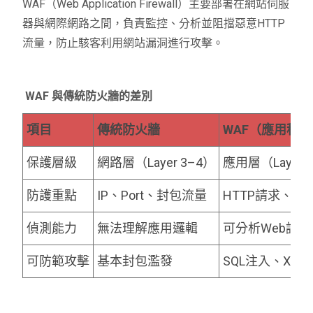
WAF（Web Application Firewall）主要部署在網站伺服
器與網際網路之間，負責監控、分析並阻擋惡意HTTP
流量，防止駭客利用網站漏洞進行攻擊。
WAF 與傳統防火牆的差別
項目
傳統防火牆
WAF（應用程
保護層級
網路層（Layer 3–4）
應用層（Layer 
防護重點
IP、Port、封包流量
HTTP請求、
偵測能力
無法理解應用邏輯
可分析Web請
可防範攻擊
基本封包濫發
SQL注入、XS