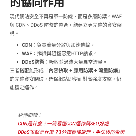
的協同作用
現代網站安全不再是單一防線，而是多層防禦。WAF
與 CDN、DDoS 防禦的整合，能建立更完整的資安架
構。
CDN
：負責流量分散與加速傳輸。
WAF
：辨識與阻擋惡意HTTP請求。
DDoS防禦
：吸收並過濾大量異常流量。
三者搭配能形成「
內容快取 + 應用防禦 + 流量防爆
」
的完整資安閉環，確保網站即使面對高強度攻擊，仍
能穩定運作。
延伸閱讀：
CDN是什麼？一篇看懂CDN運作與SEO好處
DDoS攻擊是什麼？3分鐘看懂原理、手法與防禦策