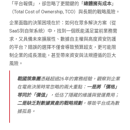
「平台報價」，卻忽略了更關鍵的「
總體擁有成本
」
（Total Cost of Ownership, TCO）與長期的戰略風險。
企業面臨的決策困境在於：如何在眾多解決方案（從
SaaS到自架系統）中，找到一個既能滿足當前業務需
求，又具備未來擴展性、數據自主權與高度資安防護
的平台？錯誤的選擇不僅會導致預算超支，更可能限
制企業的成長潛能，甚至帶來資安與法規遵循的巨大
風險。
戰國策集團
憑藉超過26年的實務經驗，觀察到企業
在電商決策時常忽略的兩大重點：
一是將「價格」
等同於「價值」
，低估了隱藏的維護與營運費用；
二是缺乏對數據資產的戰略規劃
，導致平台成為數
據孤島。