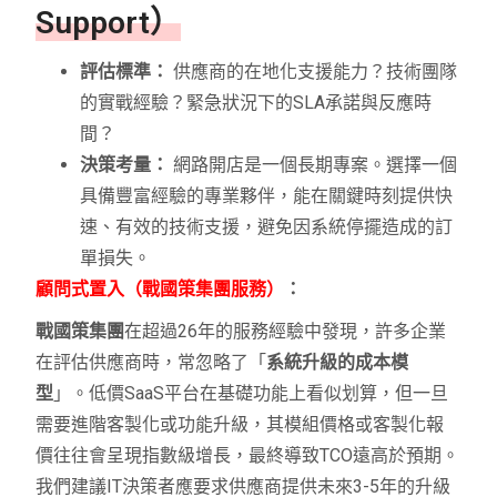
Support）
評估標準：
供應商的在地化支援能力？技術團隊
的實戰經驗？緊急狀況下的SLA承諾與反應時
間？
決策考量：
網路開店是一個長期專案。選擇一個
具備豐富經驗的專業夥伴，能在關鍵時刻提供快
速、有效的技術支援，避免因系統停擺造成的訂
單損失。
顧問式置入（戰國策集團服務）
：
戰國策集團
在超過26年的服務經驗中發現，許多企業
在評估供應商時，常忽略了「
系統升級的成本模
型
」。低價SaaS平台在基礎功能上看似划算，但一旦
需要進階客製化或功能升級，其模組價格或客製化報
價往往會呈現指數級增長，最終導致TCO遠高於預期。
我們建議IT決策者應要求供應商提供未來3-5年的升級