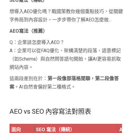
SEO寫法（傳統）
想導入AEO優化嗎？戰國策教你幾個重點技巧，從關鍵
字佈局到內容設計，一步步帶你了解AEO怎麼做…
AEO寫法（推薦）
Q：企業該怎麼導入AEO？
A：企業可以從FAQ優化、架構清楚的段落、語意標記
（如Schema）與自然問答語句開始，讓AI更容易抓取
網站內容。
這兩段差別在於：
第一段像部落格閒聊，第二段像答
案
。AI自然會偏好第二種格式。
AEO vs SEO 內容寫法對照表
面向
SEO 寫法（傳統）
AEO