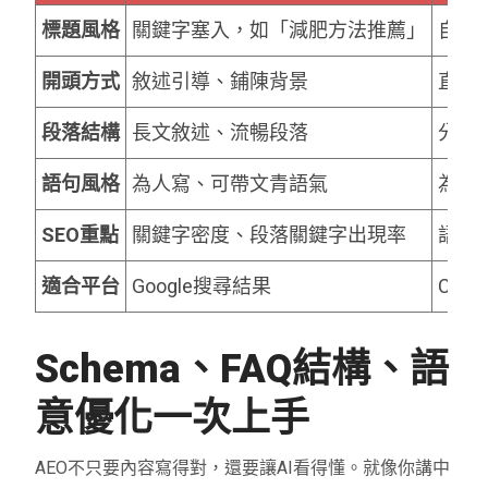
標題風格
關鍵字塞入，如「減肥方法推薦」
自然
開頭方式
敘述引導、鋪陳背景
直接
段落結構
長文敘述、流暢段落
分段
語句風格
為人寫、可帶文青語氣
為A
SEO重點
關鍵字密度、段落關鍵字出現率
語意
適合平台
Google搜尋結果
Chat
Schema、FAQ結構、語
意優化一次上手
AEO不只要內容寫得對，還要讓AI看得懂。就像你講中