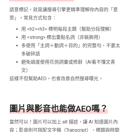
語意標記，就是讓搜尋引擎更精準理解你內容的「意
思」。常見方式包含：
用
<h2><h3>
標明每段主題（幫助分段理解）
用
<strong>
標出重點名詞（非裝飾用）
多使用「主詞＋動詞＋目的」的完整句，不要太
多破碎語
避免過度使用花俏詞彙或修辭（AI看不懂文青
文）
這樣不但幫助AEO，也會改善自然搜尋曝光。
圖片與影音也能做AEO嗎？
當然可以！圖片可以加上
alt
描述，讓 AI 知道圖片內
容；影音則可搭配文字稿（Transcript）、標題與時間