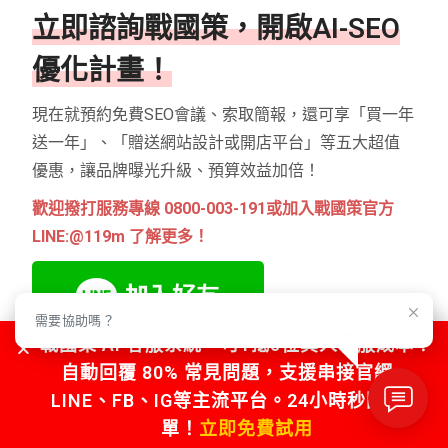
立即諮詢戰國策，開啟AI-SEO
優化計畫！
現在就預約免費SEO會議、索取簡報，還可享「買一年
送一年」、「贈送網站設計或開店平台」等五大超值
優惠，讓品牌曝光升級、預算效益加倍！
歡迎撥打服務專線 0800-003-191或加入戰國策官方
LINE:@119m 了解更多！
需要協助嗎？
戰國策 AI 客服系統，可1抵5位真人客服成本！
自動回覆 80% 常見問題，支援串接官網、
LINE、FB、IG等主流平台。24小時秒回不漏
AEO vs SEO 實戰 Q&A
單！
立即免費試用