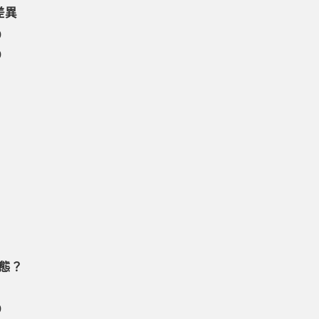
差異
)
)
態？
)