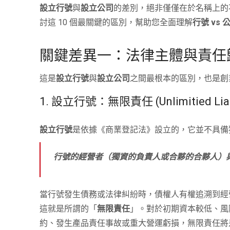
設立行號
與
設立公司
的差別，絕非僅僅在於名稱上的
討這 10 個最關鍵的區別，幫助您全面理解
行號 vs 
關鍵差異一：法律主體與責任歸
這是
設立行號
與
設立公司
之間最根本的區別，也是創
1. 設立行號：無限責任 (Unlimitied Lia
設立行號
是依據《商業登記法》設立的，它並不具備
行號的經營者（獨資的負責人或合夥的合夥人）
當行號發生債務或法律糾紛時，債權人有權追溯到經
這就是所謂的「
無限責任
」。對於初期資本較低、風
約、發生產品責任事故或重大營運虧損，無限責任將