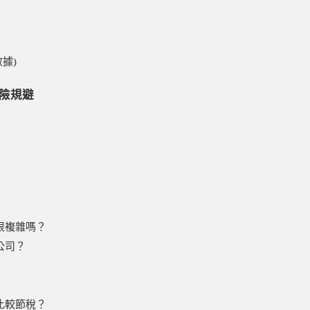
數據)
險規避
很複雜嗎？
公司？
比較節稅？