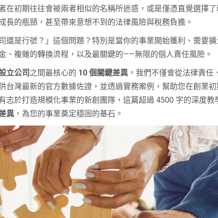
者在初期往往會被兩者相似的名稱所迷惑，或是僅憑直覺選擇了
成長的瓶頸，甚至帶來意想不到的法律風險與稅務負擔。
司還是行號？」這個問題？特別是當你的事業開始獲利、需要擴
金、複雜的轉換流程，以及最關鍵的——無限的個人責任風險。
設立公司
之間最核心的
10 個關鍵差異
。我們不僅會從法律責任
供台灣最新的官方數據佐證，並透過實務案例，幫助您在創業初
志於打造規模化事業的新創團隊，這篇超過 4500 字的深度
差異
，為您的事業奠定穩固的基石。