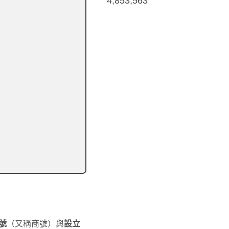
4,853,563
號
（又稱商號）與
設立